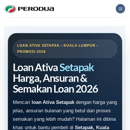
Skip
to
content
LOAN ATIVA SETAPAK • KUALA LUMPUR •
PROMOSI 2026
Loan Ativa
Setapak
Harga, Ansuran &
Semakan Loan 2026
Mencari
loan Ativa Setapak
dengan harga yang
jelas, ansuran bulanan yang betul dan proses
semakan yang lebih mudah? Halaman ini dibina
khas untuk bantu pembeli di
Setapak, Kuala