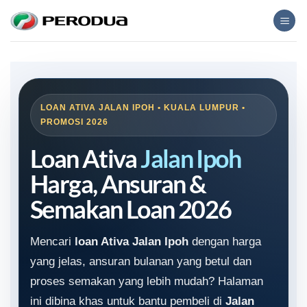
Skip
to
content
LOAN ATIVA JALAN IPOH • KUALA LUMPUR •
PROMOSI 2026
Loan Ativa
Jalan Ipoh
Harga, Ansuran &
Semakan Loan 2026
Mencari
loan Ativa Jalan Ipoh
dengan harga
yang jelas, ansuran bulanan yang betul dan
proses semakan yang lebih mudah? Halaman
ini dibina khas untuk bantu pembeli di
Jalan