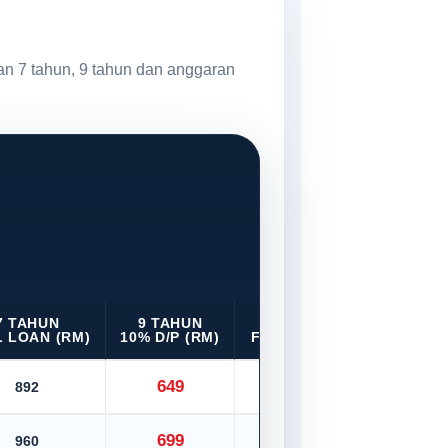
an 7 tahun, 9 tahun dan anggaran
7 TAHUN
9 TAHUN
9 TAHUN
 LOAN (RM)
10% D/P (RM)
FULL LOAN (RM)
649
892
721
699
960
776