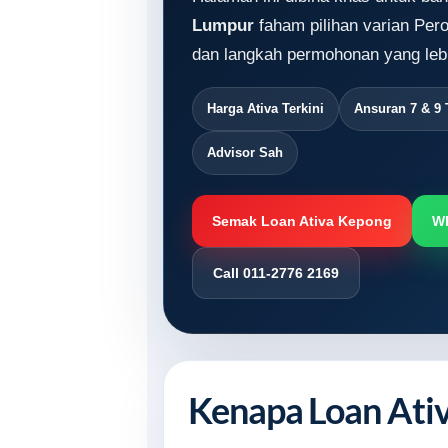
Lumpur
faham pilihan varian Pero
dan langkah permohonan yang lebi
Harga Ativa Terkini
Ansuran 7 & 9
Advisor Sah
Semak Loan Ativa Kepong
W
Call 011-2776 2169
Kenapa Loan Ati