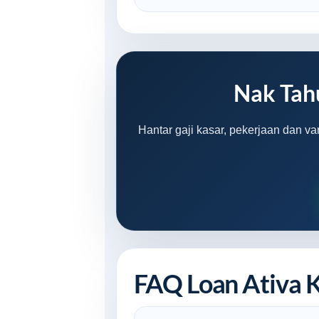
Nak Tah
Hantar gaji kasar, pekerjaan dan va
FAQ Loan Ativa 