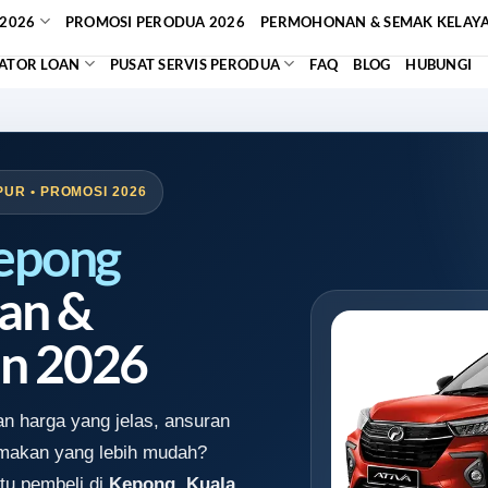
2026
PROMOSI PERODUA 2026
PERMOHONAN & SEMAK KELAY
ATOR LOAN
PUSAT SERVIS PERODUA
FAQ
BLOG
HUBUNGI
UR • PROMOSI 2026
epong
an &
n 2026
n harga yang jelas, ansuran
emakan yang lebih mudah?
tu pembeli di
Kepong, Kuala