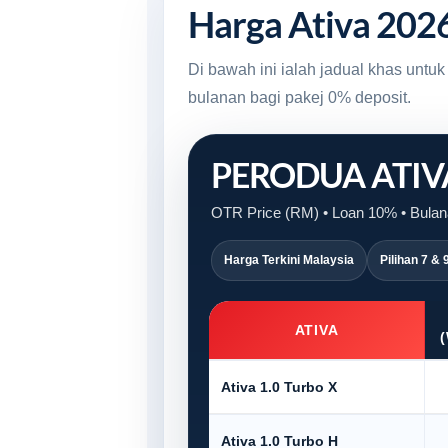
Harga Ativa 202
Di bawah ini ialah jadual khas unt
bulanan bagi pakej 0% deposit.
PERODUA ATI
OTR Price (RM) • Loan 10% • Bulana
Harga Terkini Malaysia
Pilihan 7 & 
ATIVA
Ativa 1.0 Turbo X
Ativa 1.0 Turbo H