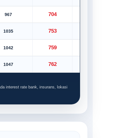
704
967
782
753
1035
837
759
1042
843
762
1047
846
da interest rate bank, insurans, lokasi