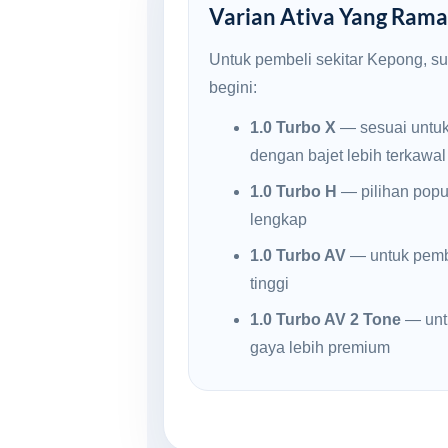
Varian Ativa Yang Ramai
Untuk pembeli sekitar Kepong, s
begini:
1.0 Turbo X
— sesuai untu
dengan bajet lebih terkawal
1.0 Turbo H
— pilihan popul
lengkap
1.0 Turbo AV
— untuk pembe
tinggi
1.0 Turbo AV 2 Tone
— unt
gaya lebih premium