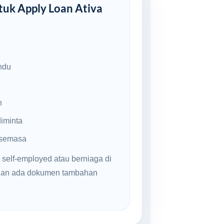
uk Apply Loan Ativa
ndu
n
iminta
 semasa
 self-employed atau berniaga di
inan ada dokumen tambahan