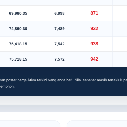
871
69,980.35
6,998
932
74,890.60
7,489
938
75,418.15
7,542
942
75,718.15
7,572
an poster harga Ativa terkini yang anda beri. Nilai sebenar masih tertakluk pa
 pemohon.