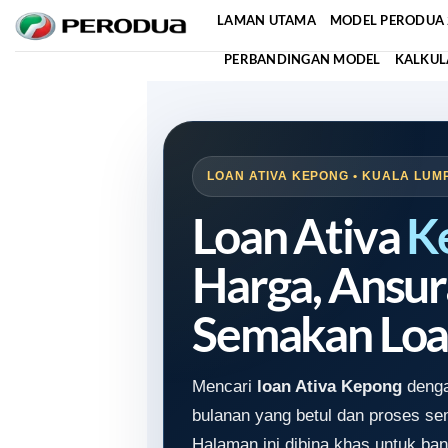
Skip
LAMAN UTAMA
MODEL PERODUA 
to
PERBANDINGAN MODEL
KALKUL
content
LOAN ATIVA KEPONG • KUALA LUMP
Loan Ativa
K
Harga, Ansur
Semakan Loa
Mencari
loan Ativa Kepong
denga
bulanan yang betul dan proses s
Halaman ini dibina khas untuk ban