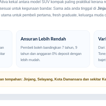
 Ativa kekal antara model SUV kompak paling praktikal kerana
n sesuai untuk kegunaan bandar. Sama ada anda tinggal di
Jinj
ihan utama untuk pembeli pertama, fresh graduate, keluarga m
Ansuran Lebih Rendah
Var
san
Pembeli boleh bandingkan 7 tahun, 9
Dari
tar
tahun dan anggaran 0% deposit dengan
Tone,
lebih mudah.
baje
uan tempahan:
Jinjang
,
Selayang
,
Kota Damansara
dan sekitar
Ke