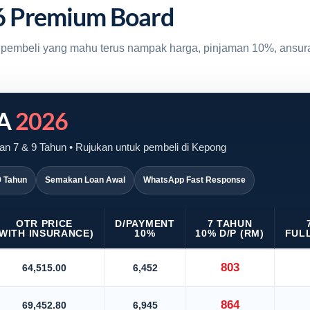
6 Premium Board
uk pembeli yang mahu terus nampak harga, pinjaman 10%, ansur
VA
2026
n 7 & 9 Tahun • Rujukan untuk pembeli di Kepong
9 Tahun
Semakan Loan Awal
WhatsApp Fast Response
OTR PRICE
D/PAYMENT
7 TAHUN
(WITH INSURANCE)
10%
10% D/P (RM)
FULL
803
64,515.00
6,452
864
69,452.80
6,945