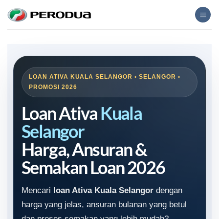
Skip
to
content
LOAN ATIVA KUALA SELANGOR • SELANGOR •
PROMOSI 2026
Loan Ativa
Kuala
Selangor
Harga, Ansuran &
Semakan Loan 2026
Mencari
loan Ativa Kuala Selangor
dengan
harga yang jelas, ansuran bulanan yang betul
dan proses semakan yang lebih mudah?