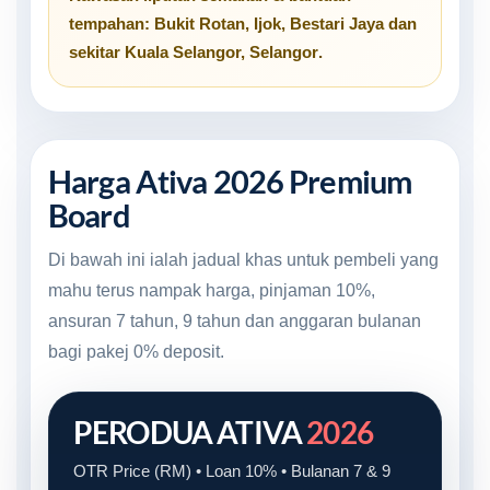
tempahan:
Bukit Rotan
,
Ijok
,
Bestari Jaya
dan
sekitar
Kuala Selangor, Selangor
.
Harga Ativa 2026 Premium
Board
Di bawah ini ialah jadual khas untuk pembeli yang
mahu terus nampak harga, pinjaman 10%,
ansuran 7 tahun, 9 tahun dan anggaran bulanan
bagi pakej 0% deposit.
PERODUA ATIVA
2026
OTR Price (RM) • Loan 10% • Bulanan 7 & 9