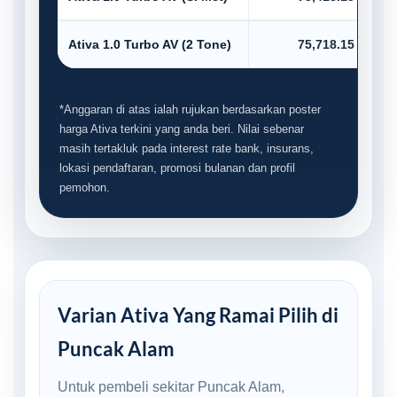
Ativa 1.0 Turbo AV (2 Tone)
75,718.15
*Anggaran di atas ialah rujukan berdasarkan poster
harga Ativa terkini yang anda beri. Nilai sebenar
masih tertakluk pada interest rate bank, insurans,
lokasi pendaftaran, promosi bulanan dan profil
pemohon.
Varian Ativa Yang Ramai Pilih di
Puncak Alam
Untuk pembeli sekitar Puncak Alam,