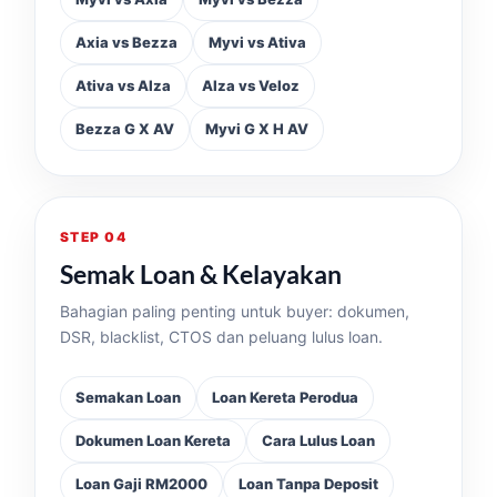
Axia vs Bezza
Myvi vs Ativa
Ativa vs Alza
Alza vs Veloz
Bezza G X AV
Myvi G X H AV
STEP 04
Semak Loan & Kelayakan
Bahagian paling penting untuk buyer: dokumen,
DSR, blacklist, CTOS dan peluang lulus loan.
Semakan Loan
Loan Kereta Perodua
Dokumen Loan Kereta
Cara Lulus Loan
Loan Gaji RM2000
Loan Tanpa Deposit