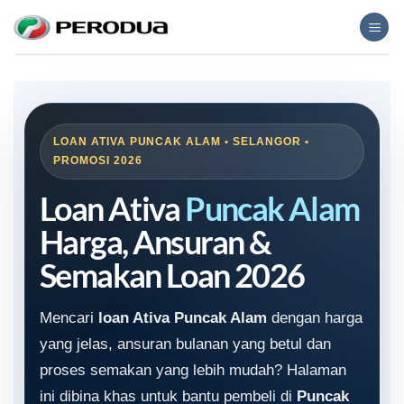
Skip
to
content
LOAN ATIVA PUNCAK ALAM • SELANGOR •
PROMOSI 2026
Loan Ativa
Puncak Alam
Harga, Ansuran &
Semakan Loan 2026
Mencari
loan Ativa Puncak Alam
dengan harga
yang jelas, ansuran bulanan yang betul dan
proses semakan yang lebih mudah? Halaman
ini dibina khas untuk bantu pembeli di
Puncak