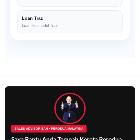
Loan Traz
Loan ikut model Traz
SALES ADVISOR SAH • PERODUA MALAYSIA
Saya Bantu Anda Tempah Kereta Perodua