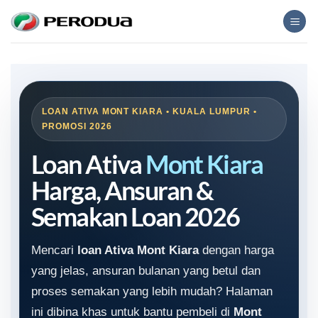
Skip
to
content
LOAN ATIVA MONT KIARA • KUALA LUMPUR •
PROMOSI 2026
Loan Ativa
Mont Kiara
Harga, Ansuran &
Semakan Loan 2026
Mencari
loan Ativa Mont Kiara
dengan harga
yang jelas, ansuran bulanan yang betul dan
proses semakan yang lebih mudah? Halaman
ini dibina khas untuk bantu pembeli di
Mont