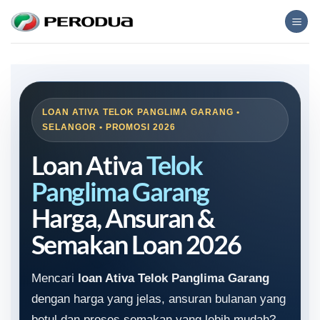
Skip
to
content
LOAN ATIVA TELOK PANGLIMA GARANG •
SELANGOR • PROMOSI 2026
Loan Ativa
Telok
Panglima Garang
Harga, Ansuran &
Semakan Loan 2026
Mencari
loan Ativa Telok Panglima Garang
dengan harga yang jelas, ansuran bulanan yang
betul dan proses semakan yang lebih mudah?