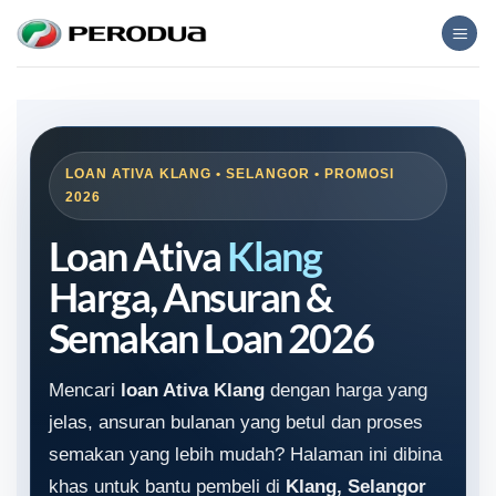
Skip
to
content
LOAN ATIVA KLANG • SELANGOR • PROMOSI
2026
Loan Ativa
Klang
Harga, Ansuran &
Semakan Loan 2026
Mencari
loan Ativa Klang
dengan harga yang
jelas, ansuran bulanan yang betul dan proses
semakan yang lebih mudah? Halaman ini dibina
khas untuk bantu pembeli di
Klang, Selangor