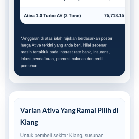
Ativa 1.0 Turbo AV (2 Tone)
75,718.15
*Anggaran di atas ialah rujukan berdasarkan poster
harga Ativa terkini yang anda beri. Nilai sebenar
masih tertakluk pada interest rate bank, insurans,
lokasi pendaftaran, promosi bulanan dan profil
pemohon.
Varian Ativa Yang Ramai Pilih di
Klang
Untuk pembeli sekitar Klang, susunan