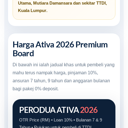
Utama
,
Mutiara Damansara
dan sekitar
TTDI,
Kuala Lumpur
.
Harga Ativa 2026 Premium
Board
Di bawah ini ialah jadual khas untuk pembeli yang
mahu terus nampak harga, pinjaman 10%,
ansuran 7 tahun, 9 tahun dan anggaran bulanan
bagi pakej 0% deposit.
PERODUA ATIVA
2026
OTR Price (RM) • Loan 10% • Bulanan 7 & 9
Tahun • Rujukan untuk pembeli di TTDI