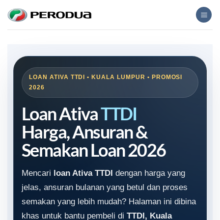
Skip
to
content
LOAN ATIVA TTDI • KUALA LUMPUR • PROMOSI
2026
Loan Ativa
TTDI
Harga, Ansuran &
Semakan Loan 2026
Mencari
loan Ativa TTDI
dengan harga yang
jelas, ansuran bulanan yang betul dan proses
semakan yang lebih mudah? Halaman ini dibina
khas untuk bantu pembeli di
TTDI, Kuala