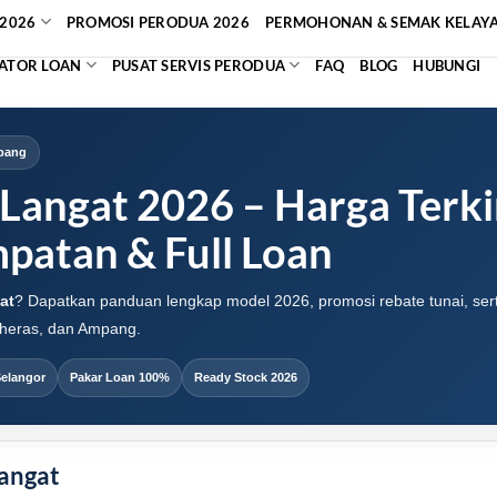
2026
PROMOSI PERODUA 2026
PERMOHONAN & SEMAK KELAY
ATOR LOAN
PUSAT SERVIS PERODUA
FAQ
BLOG
HUBUNGI
mpang
Langat 2026 – Harga Terki
patan & Full Loan
at
? Dapatkan panduan lengkap model 2026, promosi rebate tunai, sert
Cheras, dan Ampang.
elangor
Pakar Loan 100%
Ready Stock 2026
angat