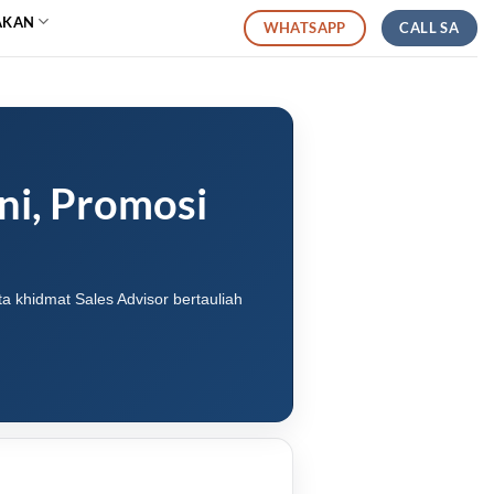
AKAN
CALL SA
WHATSAPP
ni, Promosi
a khidmat Sales Advisor bertauliah