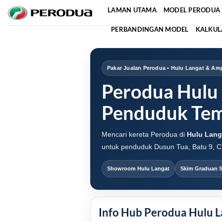
Skip
LAMAN UTAMA
MODEL PERODUA 
to
PERBANDINGAN MODEL
KALKUL
content
Pakar Jualan Perodua • Hulu Langat & A
Perodua Hulu 
Penduduk Tem
Mencari kereta Perodua di
Hulu Lang
untuk penduduk Dusun Tua, Batu 9, 
Showroom Hulu Langat
Skim Graduan S
Info Hub Perodua Hulu L