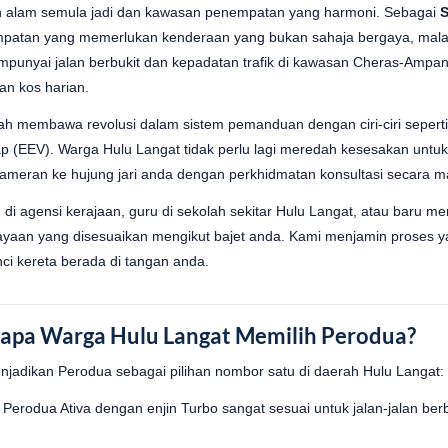
an alam semula jadi dan kawasan penempatan yang harmoni. Sebagai
S
patan yang memerlukan kenderaan yang bukan sahaja bergaya, malah
punyai jalan berbukit dan kepadatan trafik di kawasan Cheras-Ampan
tan kos harian.
ah membawa revolusi dalam sistem pemanduan dengan ciri-ciri seperti
p (EEV). Warga Hulu Langat tidak perlu lagi meredah kesesakan untu
ameran ke hujung jari anda dengan perkhidmatan konsultasi secara may
i agensi kerajaan, guru di sekolah sekitar Hulu Langat, atau baru m
aan yang disesuaikan mengikut bajet anda. Kami menjamin proses ya
ci kereta berada di tangan anda.
gapa Warga Hulu Langat Memilih Perodua?
njadikan Perodua sebagai pilihan nombor satu di daerah Hulu Langat:
 Perodua Ativa dengan enjin Turbo sangat sesuai untuk jalan-jalan berb