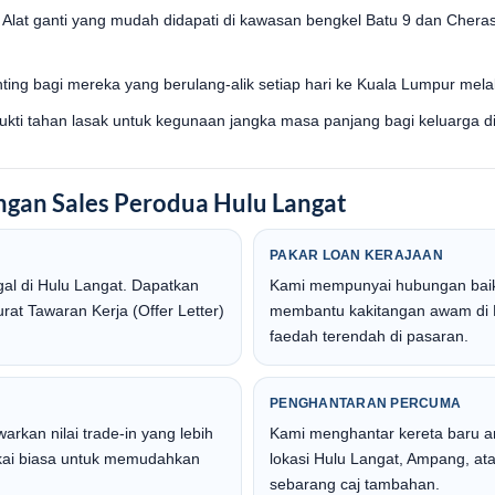
Alat ganti yang mudah didapati di kawasan bengkel Batu 9 dan Chera
ting bagi mereka yang berulang-alik setiap hari ke Kuala Lumpur mel
kti tahan lasak untuk kegunaan jangka masa panjang bagi keluarga di
ngan Sales Perodua Hulu Langat
PAKAR LOAN KERAJAAN
al di Hulu Langat. Dapatkan
Kami mempunyai hubungan baik
at Tawaran Kerja (Offer Letter)
membantu kakitangan awam di 
faedah terendah di pasaran.
PENGHANTARAN PERCUMA
rkan nilai trade-in yang lebih
Kami menghantar kereta baru a
pakai biasa untuk memudahkan
lokasi Hulu Langat, Ampang, a
sebarang caj tambahan.