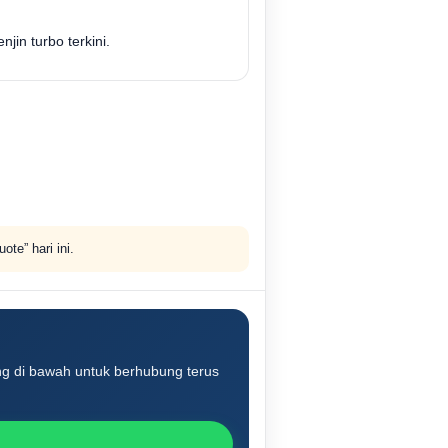
jin turbo terkini.
te” hari ini.
ng di bawah untuk berhubung terus