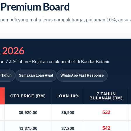
 Premium Board
uk pembeli yang mahu terus nampak harga, pinjaman 10%, ansur
A
2026
n 7 & 9 Tahun • Rujukan untuk pembeli di Bandar Botanic
9 Tahun
Semakan Loan Awal
WhatsApp Fast Response
7 TAHUN
OTR PRICE (RM)
LOAN 10%
BULANAN (RM)
532
39,920.00
35,900
542
41,375.00
37,200