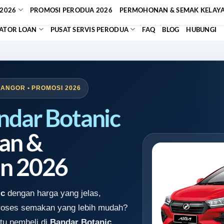
2026
PROMOSI PERODUA 2026
PERMOHONAN & SEMAK KELAY
ATOR LOAN
PUSAT SERVIS PERODUA
FAQ
BLOG
HUBUNGI
LANGOR • PROMOSI 2026
ndar Botanic
an &
n 2026
ic
dengan harga yang jelas,
proses semakan yang lebih mudah?
tu pembeli di
Bandar Botanic,