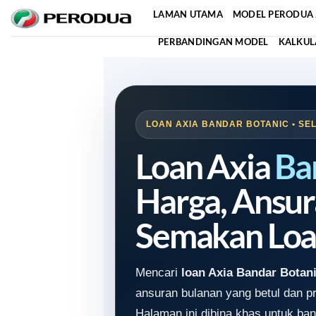
Skip
LAMAN UTAMA
MODEL PERODUA 
to
PERBANDINGAN MODEL
KALKUL
content
LOAN AXIA BANDAR BOTANIC • SE
Loan Axia
Ba
Harga, Ansur
Semakan Loa
Mencari
loan Axia Bandar Botan
ansuran bulanan yang betul dan 
Halaman ini dibina khas untuk ban