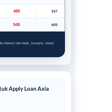
485
537
545
605
a interest rate bank, insurans, lokasi
uk Apply Loan Axia