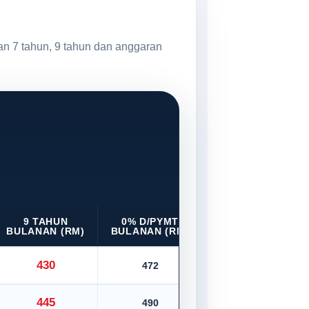
an 7 tahun, 9 tahun dan anggaran
9 TAHUN
0% D/PYMT
BULANAN (RM)
BULANAN (RM)
430
472
445
490