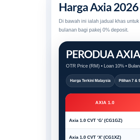
Harga Axia 2026
Di bawah ini ialah jadual khas unt
bulanan bagi pakej 0% deposit.
PERODUA AXI
OTR Price (RM) • Loan 10% • Bulana
Harga Terkini Malaysia
Pilihan 7 & 
AXIA 1.0
Axia 1.0 CVT ‘G’ (CG1GZ)
Axia 1.0 CVT ‘X’ (CG1XZ)