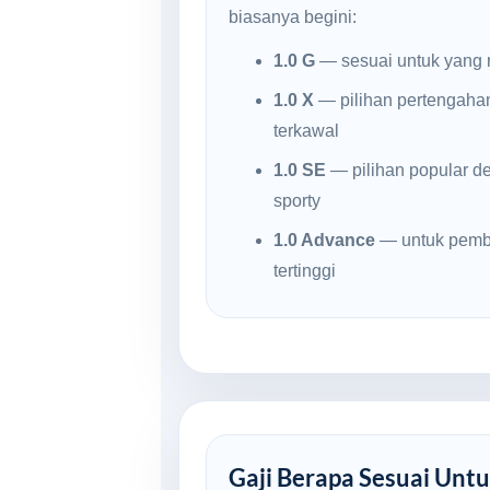
biasanya begini:
1.0 G
— sesuai untuk yang 
1.0 X
— pilihan pertengaha
terkawal
1.0 SE
— pilihan popular d
sporty
1.0 Advance
— untuk pembe
tertinggi
Gaji Berapa Sesuai Untu