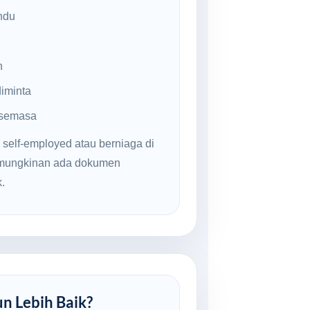
ndu
n
iminta
 semasa
 self-employed atau berniaga di
kemungkinan ada dokumen
.
un Lebih Baik?