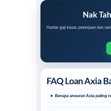
Nak Tah
Hantar gaji kasar, pekerjaan dan va
FAQ Loan Axia B
Berapa ansuran Axia paling r