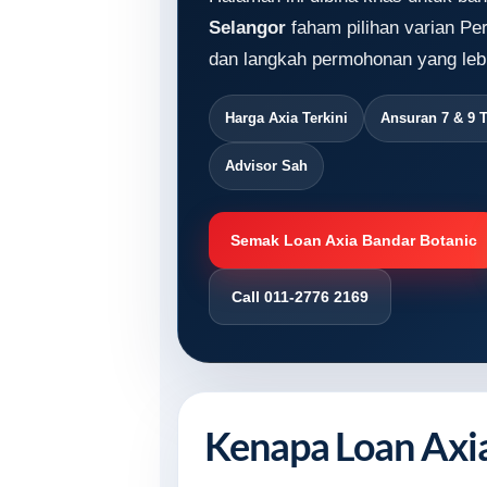
Selangor
faham pilihan varian Per
dan langkah permohonan yang lebi
Harga Axia Terkini
Ansuran 7 & 9 
Advisor Sah
Semak Loan Axia Bandar Botanic
Call 011-2776 2169
Kenapa Loan Axia