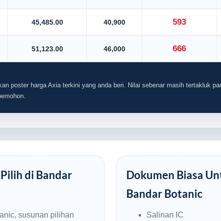
593
45,485.00
40,900
666
51,123.00
46,000
an poster harga Axia terkini yang anda beri. Nilai sebenar masih tertakluk pad
 pemohon.
Pilih di Bandar
Dokumen Biasa Unt
Bandar Botanic
anic, susunan pilihan
Salinan IC