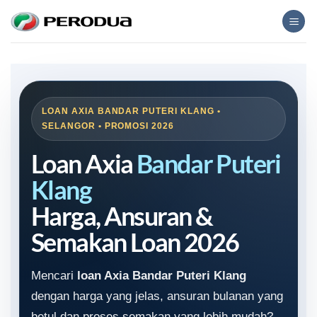
Skip
to
content
LOAN AXIA BANDAR PUTERI KLANG •
SELANGOR • PROMOSI 2026
Loan Axia
Bandar Puteri
Klang
Harga, Ansuran &
Semakan Loan 2026
Mencari
loan Axia Bandar Puteri Klang
dengan harga yang jelas, ansuran bulanan yang
betul dan proses semakan yang lebih mudah?