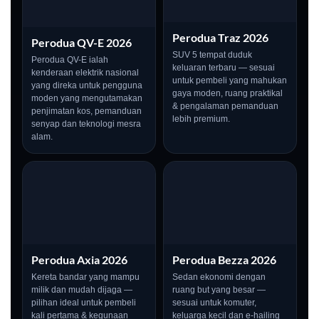
Perodua Traz 2026
Perodua QV-E 2026
SUV 5 tempat duduk
Perodua QV-E ialah
keluaran terbaru — sesuai
kenderaan elektrik nasional
untuk pembeli yang mahukan
yang direka untuk pengguna
gaya moden, ruang praktikal
moden yang mengutamakan
& pengalaman pemanduan
penjimatan kos, pemanduan
lebih premium.
senyap dan teknologi mesra
alam.
Perodua Axia 2026
Perodua Bezza 2026
Kereta bandar yang mampu
Sedan ekonomi dengan
milik dan mudah dijaga —
ruang but yang besar —
pilihan ideal untuk pembeli
sesuai untuk komuter,
kali pertama & kegunaan
keluarga kecil dan e-hailing