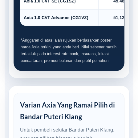
Axia 1.0 CVT SE (CG1SZ)
45,485.00
Axia 1.0 CVT Advance (CG1VZ)
51,123.00
*Anggaran di atas ialah rujukan berdasarkan poster
harga Axia terkini yang anda beri. Nilai sebenar masih
tertakluk pada interest rate bank, insurans, lokasi
pendaftaran, promosi bulanan dan profil pemohon.
Varian Axia Yang Ramai Pilih di
Bandar Puteri Klang
Untuk pembeli sekitar Bandar Puteri Klang,