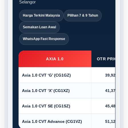
Selangor
Harga Terkini Malaysia
Pilihan 7 & 9 Tahun
Semakan Loan Awal
WhatsApp Fast Response
AXIA 1.0
OTR PRICE (R
Axia 1.0 CVT ‘G’ (CG1GZ)
39,920.00
Axia 1.0 CVT ‘X’ (CG1XZ)
41,375.00
Axia 1.0 CVT SE (CG1SZ)
45,485.00
Axia 1.0 CVT Advance (CG1VZ)
51,123.00