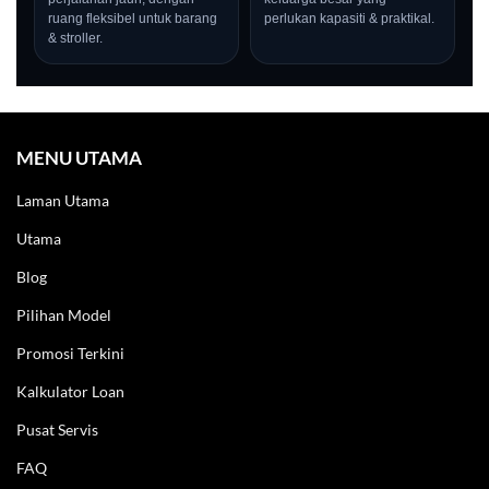
ruang fleksibel untuk barang
perlukan kapasiti & praktikal.
& stroller.
MENU UTAMA
Laman Utama
Utama
Blog
Pilihan Model
Promosi Terkini
LIVE
Kalkulator Loan
Pusat Servis
FAQ