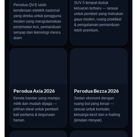
SUV 5 tempat duduk
Perodua QV-E ialah
keluaran terbaru — sesuai
kenderaan elektrik nasional
untuk pembeli yang mahukan
yang direka untuk pengguna
gaya moden, ruang praktikal
moden yang mengutamakan
& pengalaman pemanduan
penjimatan kos, pemanduan
lebih premium.
senyap dan teknologi mesra
alam.
Perodua Axia 2026
Perodua Bezza 2026
Kereta bandar yang mampu
Sedan ekonomi dengan
milik dan mudah dijaga —
ruang but yang besar —
pilihan ideal untuk pembeli
sesuai untuk komuter,
kali pertama & kegunaan
keluarga kecil dan e-hailing
harian.
(jimatan minyak).