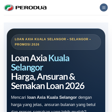
Skip
to
content
LOAN AXIA KUALA SELANGOR • SELANGOR •
PROMOSI 2026
Loan Axia
Kuala
Selangor
Harga, Ansuran &
Semakan Loan 2026
Mencari
loan Axia Kuala Selangor
dengan
harga yang jelas, ansuran bulanan yang betul
dan proses semakan yang lebih mudah?