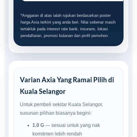
*Anggaran di atas ialah rujukan berdasarkan poster
harga Axia terkini yang anda beri. Nilai sebenar masih
tertakluk pada interest rate bank, insurans, lokasi
pendaftaran, promosi bulanan dan profil pemohon.
Varian Axia Yang Ramai Pilih di
Kuala Selangor
Untuk pembeli sekitar Kuala Selangor,
susunan pilihan biasanya begini:
1.0 G
— sesuai untuk yang nak
komitmen lebih rendah