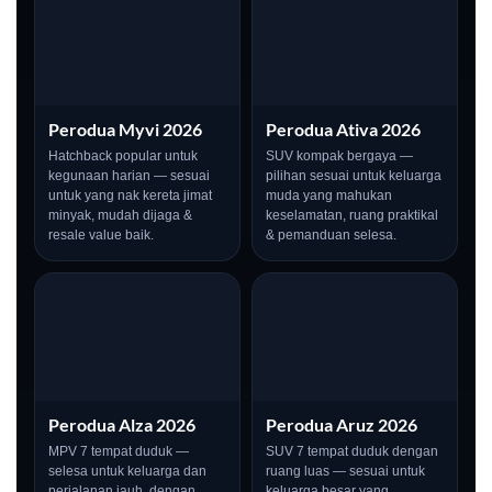
Perodua Myvi 2026
Perodua Ativa 2026
Hatchback popular untuk
SUV kompak bergaya —
kegunaan harian — sesuai
pilihan sesuai untuk keluarga
untuk yang nak kereta jimat
muda yang mahukan
minyak, mudah dijaga &
keselamatan, ruang praktikal
resale value baik.
& pemanduan selesa.
Perodua Alza 2026
Perodua Aruz 2026
MPV 7 tempat duduk —
SUV 7 tempat duduk dengan
selesa untuk keluarga dan
ruang luas — sesuai untuk
perjalanan jauh, dengan
keluarga besar yang