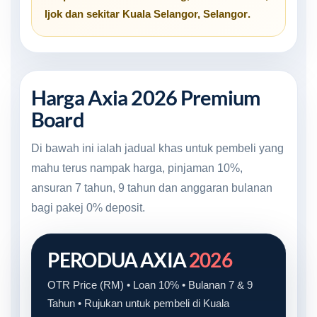
Ijok
dan sekitar
Kuala Selangor, Selangor
.
Harga Axia 2026 Premium
Board
Di bawah ini ialah jadual khas untuk pembeli yang
mahu terus nampak harga, pinjaman 10%,
ansuran 7 tahun, 9 tahun dan anggaran bulanan
bagi pakej 0% deposit.
PERODUA AXIA
2026
OTR Price (RM) • Loan 10% • Bulanan 7 & 9
Tahun • Rujukan untuk pembeli di Kuala