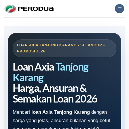
Skip
to
content
LOAN AXIA TANJONG KARANG • SELANGOR •
PROMOSI 2026
Loan Axia
Tanjong
Karang
Harga, Ansuran &
Semakan Loan 2026
Mencari
loan Axia Tanjong Karang
dengan
harga yang jelas, ansuran bulanan yang betul
dan proses semakan yang lebih mudah?