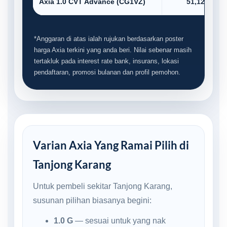
Axia 1.0 CVT Advance (CG1VZ)
51,123.00
*Anggaran di atas ialah rujukan berdasarkan poster
harga Axia terkini yang anda beri. Nilai sebenar masih
tertakluk pada interest rate bank, insurans, lokasi
pendaftaran, promosi bulanan dan profil pemohon.
Varian Axia Yang Ramai Pilih di
Tanjong Karang
Untuk pembeli sekitar Tanjong Karang,
susunan pilihan biasanya begini:
1.0 G
— sesuai untuk yang nak