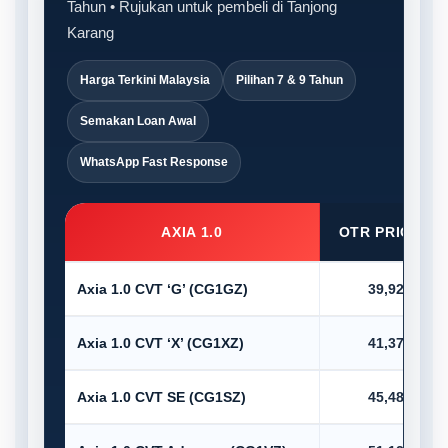
Tahun • Rujukan untuk pembeli di Tanjong
Karang
Harga Terkini Malaysia
Pilihan 7 & 9 Tahun
Semakan Loan Awal
WhatsApp Fast Response
AXIA 1.0
OTR PRICE (R
Axia 1.0 CVT ‘G’ (CG1GZ)
39,920.00
Axia 1.0 CVT ‘X’ (CG1XZ)
41,375.00
Axia 1.0 CVT SE (CG1SZ)
45,485.00