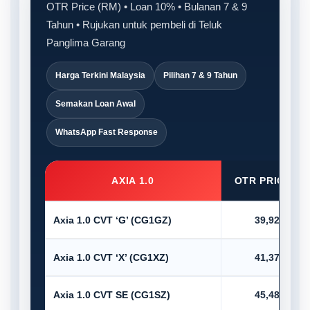
OTR Price (RM) • Loan 10% • Bulanan 7 & 9
Tahun • Rujukan untuk pembeli di Teluk
Panglima Garang
Harga Terkini Malaysia
Pilihan 7 & 9 Tahun
Semakan Loan Awal
WhatsApp Fast Response
AXIA 1.0
OTR PRICE (R
Axia 1.0 CVT ‘G’ (CG1GZ)
39,920.00
Axia 1.0 CVT ‘X’ (CG1XZ)
41,375.00
Axia 1.0 CVT SE (CG1SZ)
45,485.00