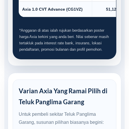
Axia 1.0 CVT Advance (CG1VZ)
51,123.00
*Anggaran di atas ialah rujukan berdasarkan poster
harga Axia terkini yang anda beri. Nilai sebenar masih
tertakluk pada interest rate bank, insurans, lokasi
pendaftaran, promosi bulanan dan profil pemohon.
Varian Axia Yang Ramai Pilih di
Teluk Panglima Garang
Untuk pembeli sekitar Teluk Panglima
Garang, susunan pilihan biasanya begini: