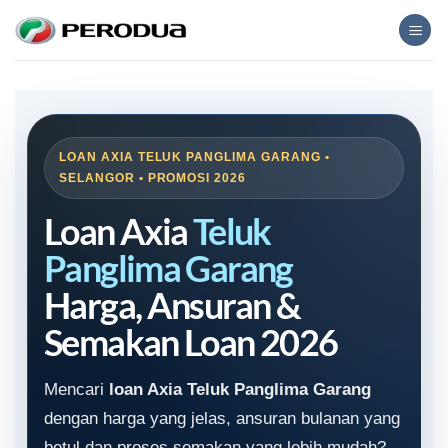
Skip
to
content
LOAN AXIA TELUK PANGLIMA GARANG •
SELANGOR • PROMOSI 2026
Loan Axia
Teluk
Panglima Garang
Harga, Ansuran &
Semakan Loan 2026
Mencari
loan Axia Teluk Panglima Garang
dengan harga yang jelas, ansuran bulanan yang
betul dan proses semakan yang lebih mudah?