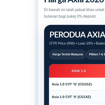
Di bawah ini ialah jadual khas unt
bulanan bagi pakej 0% deposit.
PERODUA AXI
OTR Price (RM) • Loan 10% • Bulana
Harga Terkini Malaysia
Pilihan 7 & 
AXIA 1.0
Axia 1.0 CVT ‘G’ (CG1GZ)
Axia 1.0 CVT ‘X’ (CG1XZ)