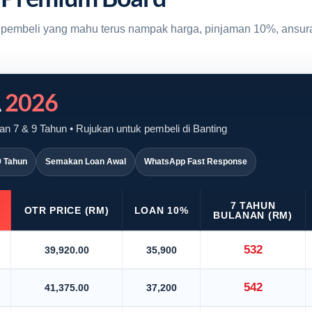
uk pembeli yang mahu terus nampak harga, pinjaman 10%, ansur
A
2026
n 7 & 9 Tahun • Rujukan untuk pembeli di Banting
9 Tahun
Semakan Loan Awal
WhatsApp Fast Response
7 TAHUN
OTR PRICE (RM)
LOAN 10%
BULANAN (RM)
532
39,920.00
35,900
542
41,375.00
37,200