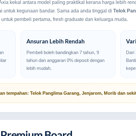
Axia kekal antara model paling praktikal kerana harga lebih r
ai untuk kegunaan bandar. Sama ada anda tinggal di
Telok Pa
ma untuk pembeli pertama, fresh graduate dan keluarga muda.
Ansuran Lebih Rendah
Var
an
Pembeli boleh bandingkan 7 tahun, 9
Dari
tar
tahun dan anggaran 0% deposit dengan
Banti
lebih mudah.
kepe
uan tempahan:
Telok Panglima Garang
,
Jenjarom
,
Morib
dan seki
 Premium Board