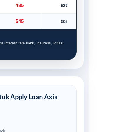
485
537
545
605
a interest rate bank, insurans, lokasi
uk Apply Loan Axia
ndu