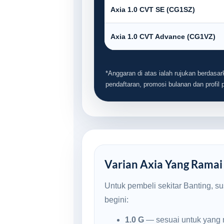
Axia 1.0 CVT SE (CG1SZ)
Axia 1.0 CVT Advance (CG1VZ)
*Anggaran di atas ialah rujukan berdasark
pendaftaran, promosi bulanan dan profil
Varian Axia Yang Ramai 
Untuk pembeli sekitar Banting, s
begini:
1.0 G
— sesuai untuk yang 