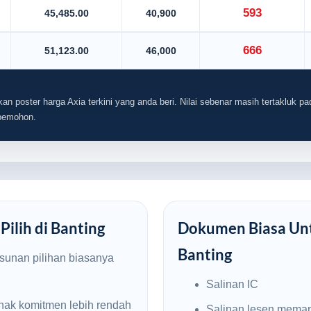
593
45,485.00
40,900
666
51,123.00
46,000
an poster harga Axia terkini yang anda beri. Nilai sebenar masih tertakluk pad
 pemohon.
Pilih di Banting
Dokumen Biasa Unt
Banting
usunan pilihan biasanya
Salinan IC
nak komitmen lebih rendah
Salinan lesen mema