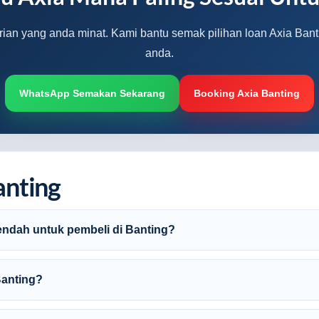
arian yang anda minat. Kami bantu semak pilihan loan Axia Banti
anda.
WhatsApp Semakan Sekarang
Booking Axia Banting
anting
endah untuk pembeli di Banting?
Banting?