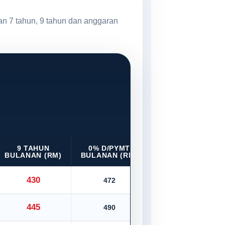
an 7 tahun, 9 tahun dan anggaran
9 TAHUN
0% D/PYMT
BULANAN (RM)
BULANAN (RM)
430
472
445
490