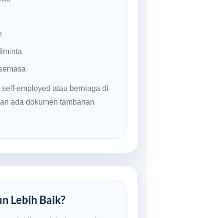
n
iminta
 semasa
 self-employed atau berniaga di
inan ada dokumen tambahan
un Lebih Baik?