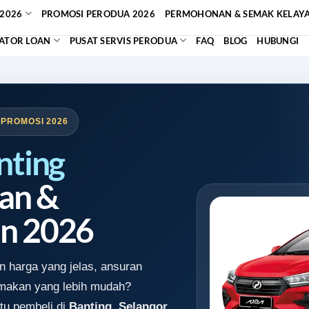
2026
PROMOSI PERODUA 2026
PERMOHONAN & SEMAK KELAY
ATOR LOAN
PUSAT SERVIS PERODUA
FAQ
BLOG
HUBUNGI
 PROMOSI 2026
nting
an &
n 2026
 harga yang jelas, ansuran
emakan yang lebih mudah?
tu pembeli di
Banting, Selangor