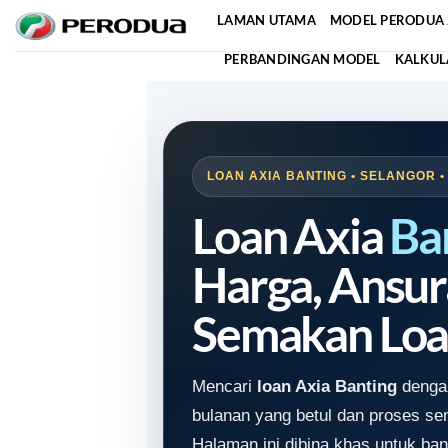
Skip
LAMAN UTAMA
MODEL PERODUA 
to
PERBANDINGAN MODEL
KALKUL
content
LOAN AXIA BANTING • SELANGOR •
Loan Axia
Ba
Harga, Ansur
Semakan Loa
Mencari
loan Axia Banting
dengan
bulanan yang betul dan proses s
Halaman ini dibina khas untuk ban