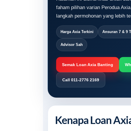
faham pilihan varian Perodua Axia
langkah permohonan yang lebih te
Harga Axia Terkini
Ansuran 7 & 9 
Advisor Sah
Semak Loan Axia Banting
Wh
Call 011-2776 2169
Kenapa Loan Axia