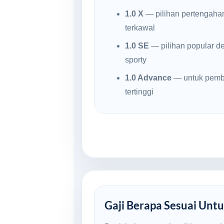
1.0 X
— pilihan pertengaha
terkawal
1.0 SE
— pilihan popular d
sporty
1.0 Advance
— untuk pembe
tertinggi
Gaji Berapa Sesuai Untu