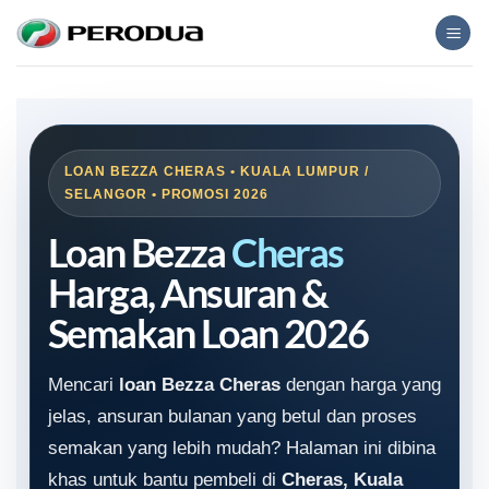
Skip
to
content
LOAN BEZZA CHERAS • KUALA LUMPUR /
SELANGOR • PROMOSI 2026
Loan Bezza
Cheras
Harga, Ansuran &
Semakan Loan 2026
Mencari
loan Bezza Cheras
dengan harga yang
jelas, ansuran bulanan yang betul dan proses
semakan yang lebih mudah? Halaman ini dibina
khas untuk bantu pembeli di
Cheras, Kuala