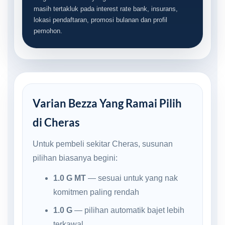
masih tertakluk pada interest rate bank, insurans,
lokasi pendaftaran, promosi bulanan dan profil
pemohon.
Varian Bezza Yang Ramai Pilih
di Cheras
Untuk pembeli sekitar Cheras, susunan
pilihan biasanya begini:
1.0 G MT
— sesuai untuk yang nak
komitmen paling rendah
1.0 G
— pilihan automatik bajet lebih
terkawal