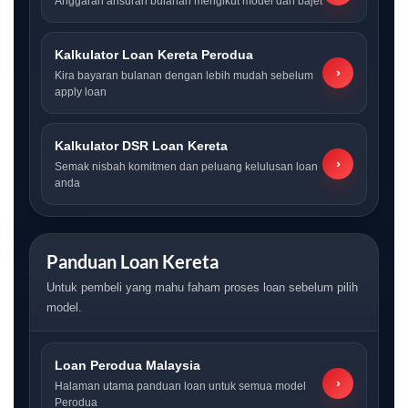
Anggaran ansuran bulanan mengikut model dan bajet
Kalkulator Loan Kereta Perodua
›
Kira bayaran bulanan dengan lebih mudah sebelum
apply loan
Kalkulator DSR Loan Kereta
›
Semak nisbah komitmen dan peluang kelulusan loan
anda
Panduan Loan Kereta
Untuk pembeli yang mahu faham proses loan sebelum pilih
model.
Loan Perodua Malaysia
›
Halaman utama panduan loan untuk semua model
Perodua