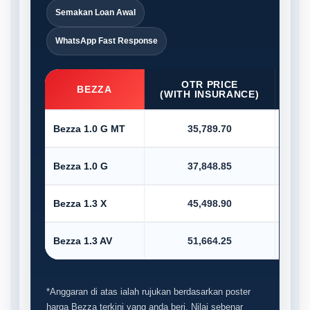
Semakan Loan Awal
WhatsApp Fast Response
OTR PRICE
D/P
BEZZA
(WITH INSURANCE)
Bezza 1.0 G MT
35,789.70
Bezza 1.0 G
37,848.85
Bezza 1.3 X
45,498.90
Bezza 1.3 AV
51,664.25
*Anggaran di atas ialah rujukan berdasarkan poster
harga Bezza terkini yang anda beri. Nilai sebenar