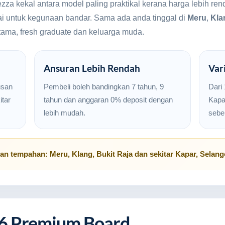
zza kekal antara model paling praktikal kerana harga lebih re
ai untuk kegunaan bandar. Sama ada anda tinggal di
Meru
,
Kla
rtama, fresh graduate dan keluarga muda.
Ansuran Lebih Rendah
Var
usan
Pembeli boleh bandingkan 7 tahun, 9
Dari
tar
tahun dan anggaran 0% deposit dengan
Kapar
lebih mudah.
sebe
uan tempahan:
Meru
,
Klang
,
Bukit Raja
dan sekitar
Kapar, Selang
6 Premium Board