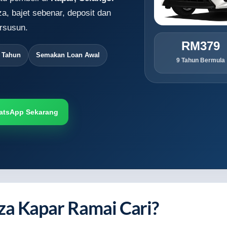
a, bajet sebenar, deposit dan
rsusun.
RM379
9 Tahun
Semakan Loan Awal
9 Tahun Bermula
atsApp Sekarang
za Kapar Ramai Cari?