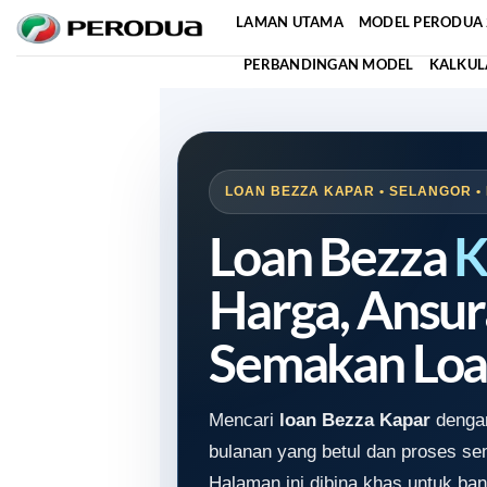
Skip
LAMAN UTAMA
MODEL PERODUA 
to
PERBANDINGAN MODEL
KALKUL
content
LOAN BEZZA KAPAR • SELANGOR •
Loan Bezza
K
Harga, Ansur
Semakan Loa
Mencari
loan Bezza Kapar
dengan
bulanan yang betul dan proses s
Halaman ini dibina khas untuk ban