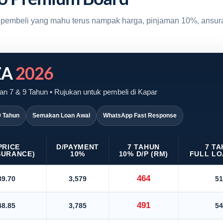
uk pembeli yang mahu terus nampak harga, pinjaman 10%, ansur
ZA
2026
n 7 & 9 Tahun • Rujukan untuk pembeli di Kapar
9 Tahun
Semakan Loan Awal
WhatsApp Fast Response
PRICE
D/PAYMENT
7 TAHUN
7 T
SURANCE)
10%
10% D/P (RM)
FULL LO
464
89.70
3,579
51
491
48.85
3,785
54