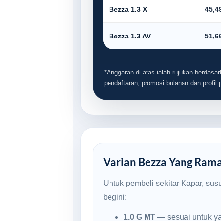
Bezza 1.3 X
45,4
Bezza 1.3 AV
51,6
*Anggaran di atas ialah rujukan berdasark
pendaftaran, promosi bulanan dan profil
Varian Bezza Yang Ramai
Untuk pembeli sekitar Kapar, sus
begini:
1.0 G MT
— sesuai untuk ya