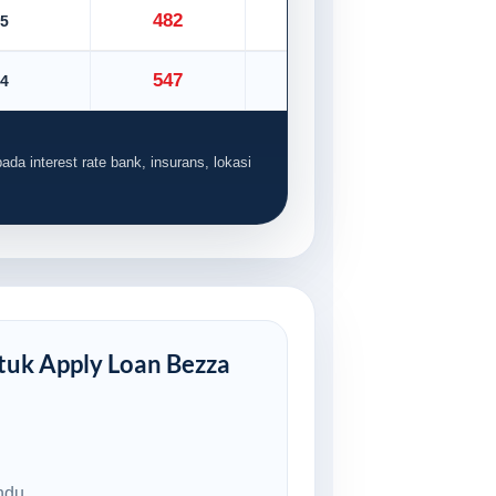
482
5
535
547
4
608
ada interest rate bank, insurans, lokasi
uk Apply Loan Bezza
ndu