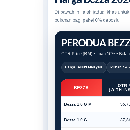
Di bawah ini ialah jadual khas unt
bulanan bagi pakej 0% deposit.
PERODUA BEZ
OTR Price (RM) • Loan 10% • Bulana
Harga Terkini Malaysia
Pilihan 7 & 
OTR 
BEZZA
(WITH IN
Bezza 1.0 G MT
35,7
Bezza 1.0 G
37,8