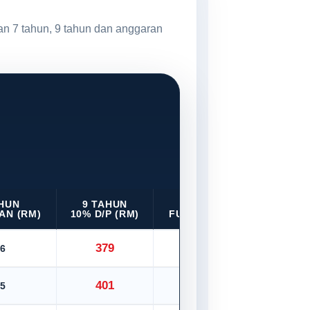
an 7 tahun, 9 tahun dan anggaran
AHUN
9 TAHUN
9 TAHUN
AN (RM)
10% D/P (RM)
FULL LOAN (RM)
379
6
421
401
5
445