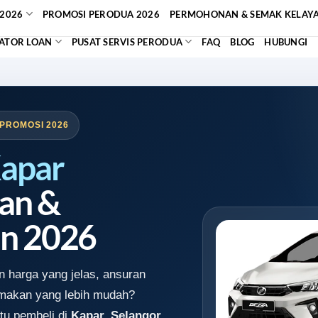
2026
PROMOSI PERODUA 2026
PERMOHONAN & SEMAK KELAY
ATOR LOAN
PUSAT SERVIS PERODUA
FAQ
BLOG
HUBUNGI
 PROMOSI 2026
apar
an &
n 2026
 harga yang jelas, ansuran
emakan yang lebih mudah?
tu pembeli di
Kapar, Selangor