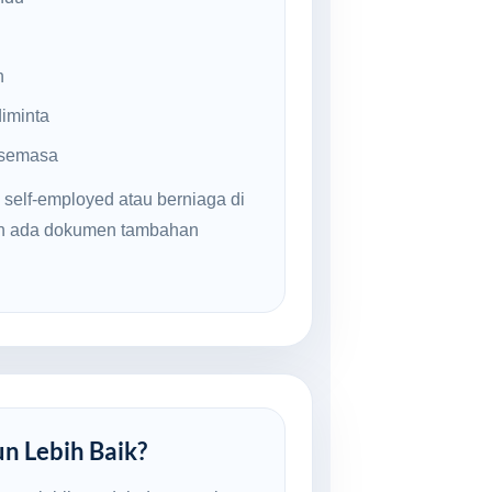
n
iminta
 semasa
 self-employed atau berniaga di
an ada dokumen tambahan
un Lebih Baik?