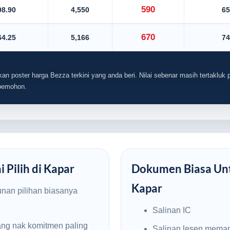
590
98.90
4,550
65
670
64.25
5,166
74
an poster harga Bezza terkini yang anda beri. Nilai sebenar masih tertakluk p
 pemohon.
 Pilih di Kapar
Dokumen Biasa Unt
Kapar
unan pilihan biasanya
Salinan IC
ng nak komitmen paling
Salinan lesen mema