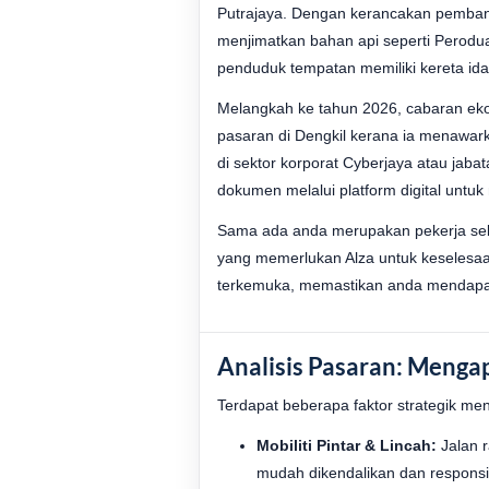
Putrajaya. Dengan kerancakan pemban
menjimatkan bahan api seperti Perodu
penduduk tempatan memiliki kereta i
Melangkah ke tahun 2026, cabaran ek
pasaran di Dengkil kerana ia menawar
di sektor korporat Cyberjaya atau jab
dokumen melalui platform digital unt
Sama ada anda merupakan pekerja sekt
yang memerlukan Alza untuk keselesa
terkemuka, memastikan anda mendapat 
Analisis Pasaran: Menga
Terdapat beberapa faktor strategik men
Mobiliti Pintar & Lincah:
Jalan 
mudah dikendalikan dan responsi