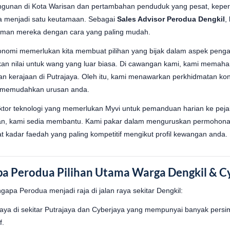
gunan di Kota Warisan dan pertambahan penduduk yang pesat, keperl
a menjadi satu keutamaan. Sebagai
Sales Advisor Perodua Dengkil
,
daman mereka dengan cara yang paling mudah.
onomi memerlukan kita membuat pilihan yang bijak dalam aspek peng
kan nilai untuk wang yang luar biasa. Di cawangan kami, kami mema
atan kerajaan di Putrajaya. Oleh itu, kami menawarkan perkhidmatan k
uk memudahkan urusan anda.
or teknologi yang memerlukan Myvi untuk pemanduan harian ke pejab
an, kami sedia membantu. Kami pakar dalam menguruskan permohona
kadar faedah yang paling kompetitif mengikut profil kewangan anda.
pa Perodua Pilihan Utama Warga Dengkil & C
gapa Perodua menjadi raja di jalan raya sekitar Dengkil:
raya di sekitar Putrajaya dan Cyberjaya yang mempunyai banyak per
f.