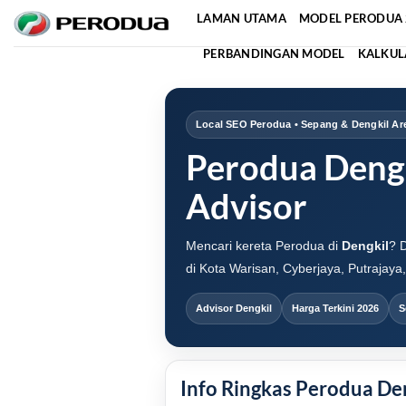
Skip
LAMAN UTAMA
MODEL PERODUA 
to
PERBANDINGAN MODEL
KALKUL
content
Local SEO Perodua • Sepang & Dengkil Ar
Perodua Dengk
Advisor
Mencari kereta Perodua di
Dengkil
? 
di Kota Warisan, Cyberjaya, Putrajaya,
Advisor Dengkil
Harga Terkini 2026
S
Info Ringkas Perodua De