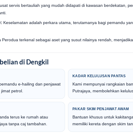
at servis bertauliah yang mudah didapati di kawasan berdekatan, pemi
nti.
:
Keselamatan adalah perkara utama, terutamanya bagi pemandu ya
 Perodua terkenal sebagai aset yang susut nilainya rendah, menjadika
elian di Dengkil
KADAR KELULUSAN PANTAS
emandu e-hailing dan penjawat
Kami mempunyai rangkaian bank
jimat petrol.
Putrajaya, membolehkan kelulu
PAKAR SKIM PENJAWAT AWAM
anda terus ke rumah atau
Bantuan khusus untuk kakitanga
rjaya tanpa caj tambahan.
memiliki kereta dengan skim tan