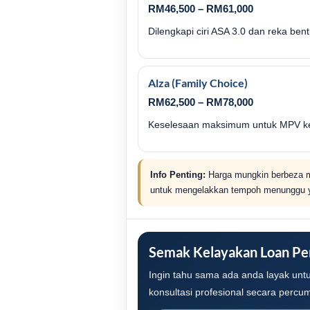
RM46,500 – RM61,000
Dilengkapi ciri ASA 3.0 dan reka be
Alza (Family Choice)
RM62,500 – RM78,000
Keselesaan maksimum untuk MPV ke
Info Penting:
Harga mungkin berbeza m
untuk mengelakkan tempoh menunggu 
Semak Kelayakan Loan Pe
Ingin tahu sama ada anda layak untu
konsultasi profesional secara percu