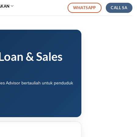
AKAN
CALL SA
WHATSAPP
Loan & Sales
es Advisor bertauliah untuk penduduk