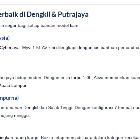
rbaik di Dengkil & Putrajaya
h segar bagi setiap barisan model kami:
sia)
i Cyberjaya. Myvi 1.5L AV kini dilengkapi dengan ciri bantuan peman
kai gaya hidup moden. Dengan enjin turbo 1.0L, Ativa memberikan ku
Kuala Lumpur.
mpurna)
erumahan Dengkil dan Salak Tinggi. Dengan konfigurasi 7 tempat dud
 hujung minggu.
ingkan ruang kargo. Bezza tetap menjadi juara dalam kategori keceka