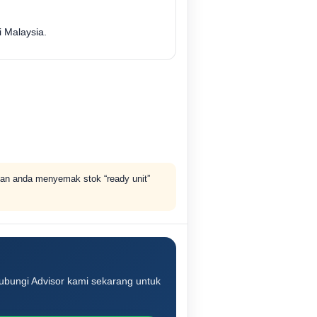
i Malaysia.
n anda menyemak stok “ready unit”
Hubungi Advisor kami sekarang untuk