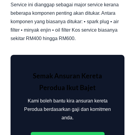
Service ini dianggap sebagai major service kerana
beberapa komponen penting akan ditukar. Antara
komponen yang biasanya ditukar: • spark plug • air
filter • minyak enjin • oil filter Kos service biasanya
sekitar RM400 hingga RM600.
Semak Ansuran Kereta
Perodua Ikut Bajet
Kami boleh bantu kira ansuran kereta
Perodua berdasarkan gaji dan komitmen
anda.