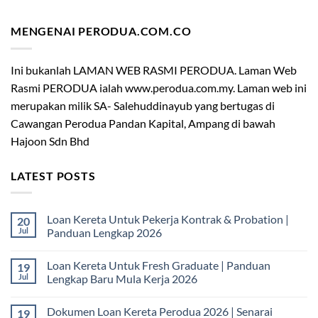
MENGENAI PERODUA.COM.CO
Ini bukanlah LAMAN WEB RASMI PERODUA. Laman Web
Rasmi PERODUA ialah www.perodua.com.my. Laman web ini
merupakan milik SA- Salehuddinayub yang bertugas di
Cawangan Perodua Pandan Kapital, Ampang di bawah
Hajoon Sdn Bhd
LATEST POSTS
Loan Kereta Untuk Pekerja Kontrak & Probation |
20
Jul
Panduan Lengkap 2026
No
Comments
Loan Kereta Untuk Fresh Graduate | Panduan
19
on
Loan
Jul
Lengkap Baru Mula Kerja 2026
Kereta
Untuk
No
Pekerja
Comments
Dokumen Loan Kereta Perodua 2026 | Senarai
19
Kontrak
on