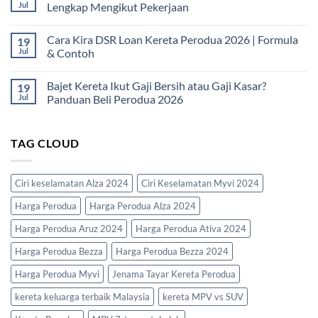
&
Loan
Jul
Lengkap Mengikut Pekerjaan
Probation
Kereta
|
Untuk
No
Panduan
Fresh
Comments
Cara Kira DSR Loan Kereta Perodua 2026 | Formula
19
Lengkap
Graduate
on
2026
|
Dokumen
Jul
& Contoh
Panduan
Loan
Lengkap
Kereta
No
Baru
Perodua
Comments
Bajet Kereta Ikut Gaji Bersih atau Gaji Kasar?
19
Mula
2026
on
Kerja
|
Cara
Jul
Panduan Beli Perodua 2026
2026
Senarai
Kira
Lengkap
DSR
No
Mengikut
Loan
Comments
Pekerjaan
Kereta
on
TAG CLOUD
Perodua
Bajet
2026
Kereta
|
Ikut
Formula
Gaji
&
Bersih
Ciri keselamatan Alza 2024
Ciri Keselamatan Myvi 2024
Contoh
atau
Gaji
Harga Perodua
Harga Perodua Alza 2024
Kasar?
Panduan
Beli
Harga Perodua Aruz 2024
Harga Perodua Ativa 2024
Perodua
2026
Harga Perodua Bezza
Harga Perodua Bezza 2024
Harga Perodua Myvi
Jenama Tayar Kereta Perodua
kereta keluarga terbaik Malaysia
kereta MPV vs SUV