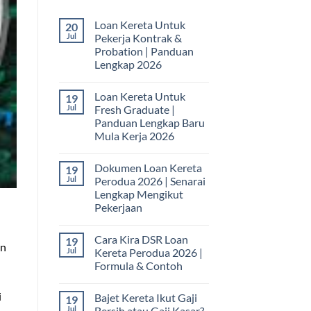
Loan Kereta Untuk
20
Jul
Pekerja Kontrak &
Probation | Panduan
Lengkap 2026
No
Comments
Loan Kereta Untuk
19
on
Loan
Jul
Fresh Graduate |
Kereta
Panduan Lengkap Baru
Untuk
Pekerja
Mula Kerja 2026
Kontrak
&
No
Probation
Comments
Dokumen Loan Kereta
19
on
|
Loan
Panduan
Jul
Perodua 2026 | Senarai
Kereta
Lengkap
Lengkap Mengikut
Untuk
2026
Fresh
Pekerjaan
Graduate
|
No
Panduan
Comments
Cara Kira DSR Loan
19
on
Lengkap
an
Dokumen
Baru
Jul
Kereta Perodua 2026 |
Loan
Mula
Formula & Contoh
Kereta
Kerja
Perodua
2026
No
2026
Comments
|
i
Bajet Kereta Ikut Gaji
19
on
Senarai
Cara
Jul
Bersih atau Gaji Kasar?