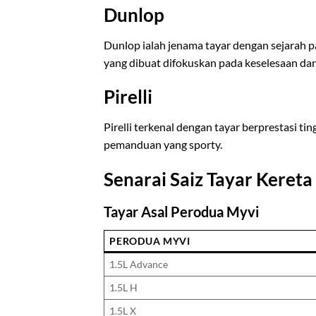
Dunlop
Dunlop ialah jenama tayar dengan sejarah 
yang dibuat difokuskan pada keselesaan da
Pirelli
Pirelli terkenal dengan tayar berprestasi 
pemanduan yang sporty.
Senarai Saiz Tayar Keret
Tayar Asal Perodua Myvi
PERODUA MYVI
1.5L Advance
1.5L H
1.5L X