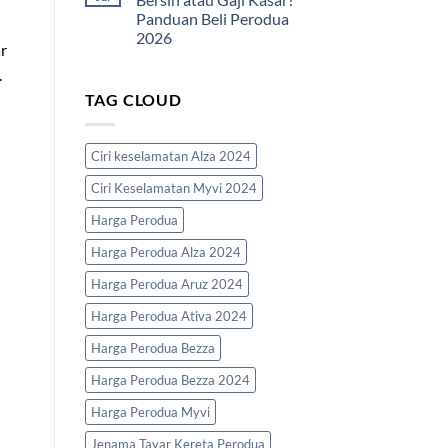
Lengkap
Kira
Mengikut
Panduan Beli Perodua
DSR
Pekerjaan
Loan
2026
Kereta
r
Perodua
No
.
2026
Comments
on
|
TAG CLOUD
Bajet
Formula
Kereta
&
Ikut
Contoh
Gaji
Bersih
Ciri keselamatan Alza 2024
atau
Gaji
Ciri Keselamatan Myvi 2024
Kasar?
Panduan
Beli
Harga Perodua
Perodua
2026
Harga Perodua Alza 2024
Harga Perodua Aruz 2024
Harga Perodua Ativa 2024
Harga Perodua Bezza
Harga Perodua Bezza 2024
Harga Perodua Myvi
Jenama Tayar Kereta Perodua