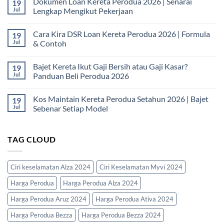
Dokumen Loan Kereta Perodua 2026 | Senarai
19
on
Loan
Jul
Lengkap Mengikut Pekerjaan
Kereta
Untuk
No
Fresh
Comments
Cara Kira DSR Loan Kereta Perodua 2026 | Formula
19
Graduate
on
|
Dokumen
Jul
& Contoh
Panduan
Loan
Lengkap
Kereta
No
Baru
Perodua
Comments
Bajet Kereta Ikut Gaji Bersih atau Gaji Kasar?
19
Mula
2026
on
Kerja
|
Cara
Jul
Panduan Beli Perodua 2026
2026
Senarai
Kira
Lengkap
DSR
No
Mengikut
Loan
Comments
Kos Maintain Kereta Perodua Setahun 2026 | Bajet
19
Pekerjaan
Kereta
on
Perodua
Bajet
Jul
Sebenar Setiap Model
2026
Kereta
|
Ikut
No
Formula
Gaji
Comments
&
Bersih
on
TAG CLOUD
Contoh
atau
Kos
Gaji
Maintain
Kasar?
Kereta
Panduan
Perodua
Beli
Setahun
Ciri keselamatan Alza 2024
Ciri Keselamatan Myvi 2024
Perodua
2026
2026
|
Harga Perodua
Harga Perodua Alza 2024
Bajet
Sebenar
Setiap
Harga Perodua Aruz 2024
Harga Perodua Ativa 2024
Model
Harga Perodua Bezza
Harga Perodua Bezza 2024