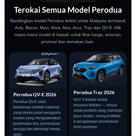
Terokai Semua Model Perodua
Bandingkan model Perodua terkini untuk Malaysia termasuk
Axia, Bezza, Myvi, Ativa, Alza, Aruz, Traz dan QV-E. Klik
mana-mana model di bawah untuk lihat harga, ansuran,
promosi dan semakan loan.
Perodua Traz 2026
Perodua QV-E 2026
LIVE
SUV 5 tempat duduk
Perodua QV-E ialah
keluaran terbaru — sesuai
kenderaan elektrik nasional
untuk pembeli yang mahukan
yang direka untuk pengguna
gaya moden, ruang praktikal
moden yang mengutamakan
& pengalaman pemanduan
penjimatan kos, pemanduan
lebih premium.
senyap dan teknologi mesra
alam.