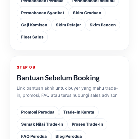
Permohonan Perodua
Permohonan Individu
Permohonan Syarikat
Skim Graduan
Gaji Komisen
Skim Pelajar
Skim Pencen
Fleet Sales
STEP 08
Bantuan Sebelum Booking
Link bantuan akhir untuk buyer yang mahu trade-
in, promosi, FAQ atau terus hubungi sales advisor.
Promosi Perodua
Trade-In Kereta
Semak Nilai Trade-In
Proses Trade-In
FAQ Perodua
Blog Perodua