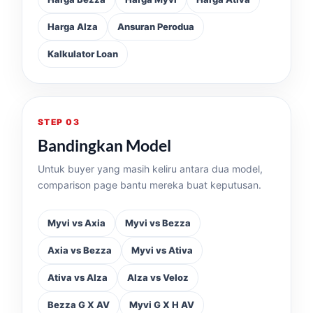
Harga Alza
Ansuran Perodua
Kalkulator Loan
STEP 03
Bandingkan Model
Untuk buyer yang masih keliru antara dua model,
comparison page bantu mereka buat keputusan.
Myvi vs Axia
Myvi vs Bezza
Axia vs Bezza
Myvi vs Ativa
Ativa vs Alza
Alza vs Veloz
Bezza G X AV
Myvi G X H AV