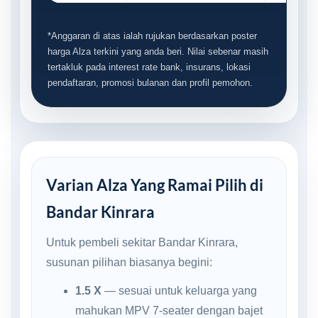
*Anggaran di atas ialah rujukan berdasarkan poster
harga Alza terkini yang anda beri. Nilai sebenar masih
tertakluk pada interest rate bank, insurans, lokasi
pendaftaran, promosi bulanan dan profil pemohon.
Varian Alza Yang Ramai Pilih di
Bandar Kinrara
Untuk pembeli sekitar Bandar Kinrara,
susunan pilihan biasanya begini:
1.5 X
— sesuai untuk keluarga yang
mahukan MPV 7-seater dengan bajet