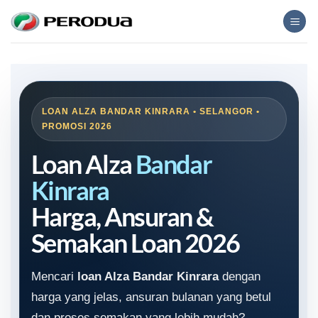
Skip
to
content
LOAN ALZA BANDAR KINRARA • SELANGOR •
PROMOSI 2026
Loan Alza
Bandar
Kinrara
Harga, Ansuran &
Semakan Loan 2026
Mencari
loan Alza Bandar Kinrara
dengan
harga yang jelas, ansuran bulanan yang betul
dan proses semakan yang lebih mudah?