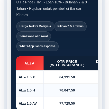
OTR Price (RM) • Loan 10% • Bulanan 7 & 9
Tahun • Rujukan untuk pembeli di Bandar
Kinrara
Harga Terkini Malaysia
Pilihan 7 & 9 Tahun
Semakan Loan Awal
WhatsApp Fast Response
OTR PRICE
D/PAY
ALZA
(WITH INSURANCE)
10
Alza 1.5 X
64,391.50
6,4
Alza 1.5 H
70,047.50
7,0
Alza 1.5 AV
77,729.50
7,7