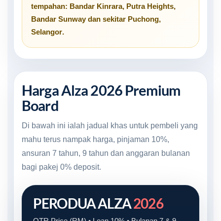
tempahan:
Bandar Kinrara
,
Putra Heights
,
Bandar Sunway
dan sekitar
Puchong,
Selangor
.
Harga Alza 2026 Premium
Board
Di bawah ini ialah jadual khas untuk pembeli yang
mahu terus nampak harga, pinjaman 10%,
ansuran 7 tahun, 9 tahun dan anggaran bulanan
bagi pakej 0% deposit.
PERODUA ALZA
2026
OTR Price (RM) • Loan 10% • Bulanan 7 & 9