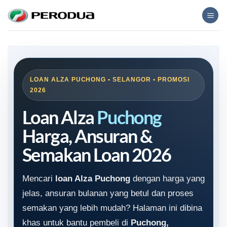
Skip
to
content
LOAN ALZA PUCHONG • SELANGOR • PROMOSI
2026
Loan Alza
Puchong
Harga, Ansuran &
Semakan Loan 2026
Mencari
loan Alza Puchong
dengan harga yang
jelas, ansuran bulanan yang betul dan proses
semakan yang lebih mudah? Halaman ini dibina
khas untuk bantu pembeli di
Puchong,