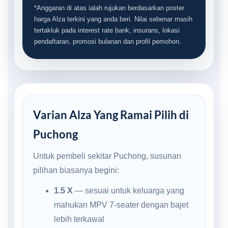
*Anggaran di atas ialah rujukan berdasarkan poster
harga Alza terkini yang anda beri. Nilai sebenar masih
tertakluk pada interest rate bank, insurans, lokasi
pendaftaran, promosi bulanan dan profil pemohon.
Varian Alza Yang Ramai Pilih di
Puchong
Untuk pembeli sekitar Puchong, susunan
pilihan biasanya begini:
1.5 X
— sesuai untuk keluarga yang
mahukan MPV 7-seater dengan bajet
lebih terkawal