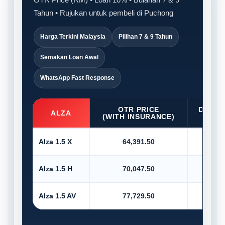
Tahun • Rujukan untuk pembeli di Puchong
Harga Terkini Malaysia
Pilihan 7 & 9 Tahun
Semakan Loan Awal
WhatsApp Fast Response
OTR PRICE
D/PAY
ALZA
(WITH INSURANCE)
10
Alza 1.5 X
64,391.50
6,4
Alza 1.5 H
70,047.50
7,0
Alza 1.5 AV
77,729.50
7,7