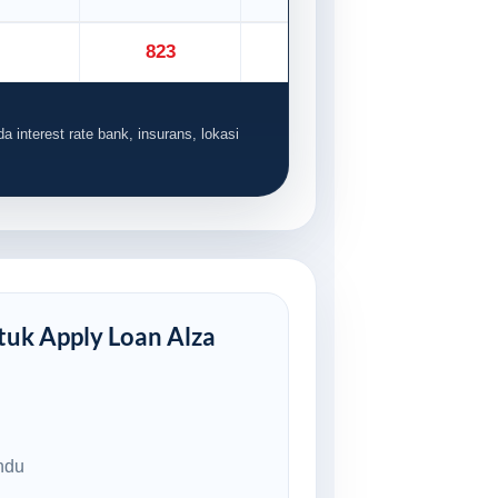
823
914
a interest rate bank, insurans, lokasi
uk Apply Loan Alza
ndu