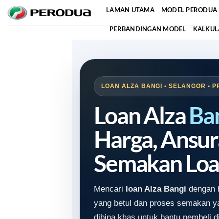
Skip
LAMAN UTAMA
MODEL PERODUA 
to
PERBANDINGAN MODEL
KALKUL
content
LOAN ALZA BANGI • SELANGOR • P
Loan Alza
Ba
Harga, Ansur
Semakan Loa
Mencari
loan Alza Bangi
dengan h
yang betul dan proses semakan y
dibina khas untuk bantu pembeli d