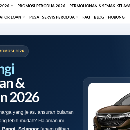
2026
PROMOSI PERODUA 2026
PERMOHONAN & SEMAK KELAY
ATOR LOAN
PUSAT SERVIS PERODUA
FAQ
BLOG
HUBUNGI
ROMOSI 2026
ngi
an &
n 2026
arga yang jelas, ansuran bulanan
ang lebih mudah? Halaman ini
i
Bangi, Selangor
faham pilihan