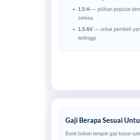
1.5 H
— pilihan popular den
selesa
1.5 AV
— untuk pembeli yan
tertinggi
Gaji Berapa Sesuai Untu
Bank bukan tengok gaji kasar sa