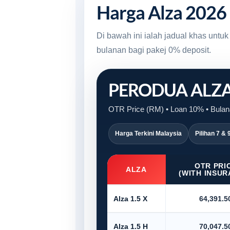
Harga Alza 2026
Di bawah ini ialah jadual khas unt
bulanan bagi pakej 0% deposit.
PERODUA ALZ
OTR Price (RM) • Loan 10% • Bulana
Harga Terkini Malaysia
Pilihan 7 & 
OTR PRI
ALZA
(WITH INSUR
Alza 1.5 X
64,391.5
Alza 1.5 H
70,047.5