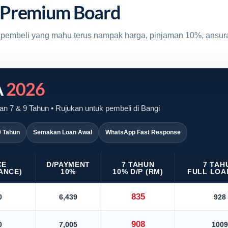
 Premium Board
uk pembeli yang mahu terus nampak harga, pinjaman 10%, ansur
A
2026
n 7 & 9 Tahun • Rujukan untuk pembeli di Bangi
9 Tahun
Semakan Loan Awal
WhatsApp Fast Response
CE
D/PAYMENT
7 TAHUN
7 TAH
ANCE)
10%
10% D/P (RM)
FULL LOA
835
0
6,439
928
908
0
7,005
1009