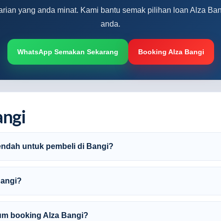
varian yang anda minat. Kami bantu semak pilihan loan Alza Bang
anda.
WhatsApp Semakan Sekarang
Booking Alza Bangi
angi
endah untuk pembeli di Bangi?
Bangi?
um booking Alza Bangi?