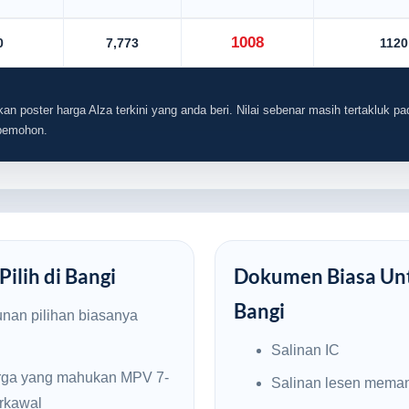
1008
0
7,773
1120
an poster harga Alza terkini yang anda beri. Nilai sebenar masih tertakluk pad
 pemohon.
ilih di Bangi
Dokumen Biasa Unt
Bangi
unan pilihan biasanya
Salinan IC
rga yang mahukan MPV 7-
Salinan lesen mema
erkawal