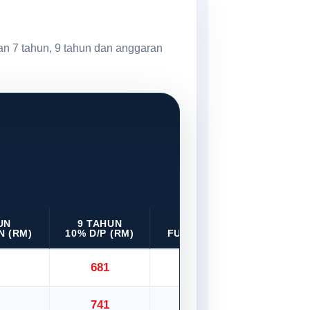
an 7 tahun, 9 tahun dan anggaran
UN
9 TAHUN
9 TAHUN
N (RM)
10% D/P (RM)
FULL LOAN (RM)
681
757
741
824