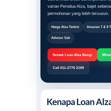
varian Perodua Alza, bajet sebena
permohonan yang lebih tersusun.
Harga Alza Terkini
Ansuran 7 & 9 
Advisor Sah
Semak Loan Alza Bangi
What
Call 011-2776 2169
Kenapa Loan Alza