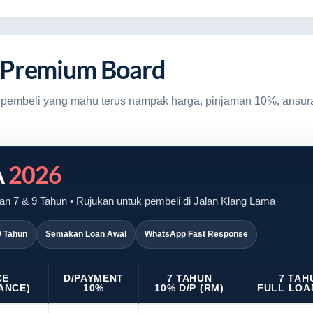
 Premium Board
uk pembeli yang mahu terus nampak harga, pinjaman 10%, ansur
A
2026
n 7 & 9 Tahun • Rujukan untuk pembeli di Jalan Klang Lama
9 Tahun
Semakan Loan Awal
WhatsApp Fast Response
CE
D/PAYMENT
7 TAHUN
7 TAH
ANCE)
10%
10% D/P (RM)
FULL LOA