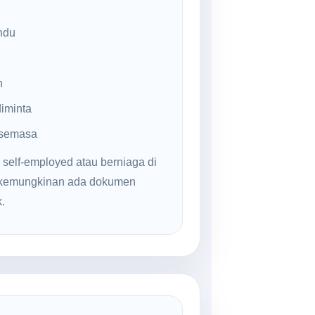
ndu
n
iminta
 semasa
 self-employed atau berniaga di
, kemungkinan ada dokumen
.