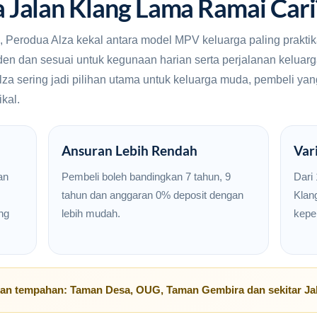
 Jalan Klang Lama Ramai Cari
, Perodua Alza kekal antara model MPV keluarga paling praktik
den dan sesuai untuk kegunaan harian serta perjalanan keluar
Alza sering jadi pilihan utama untuk keluarga muda, pembeli ya
kal.
Ansuran Lebih Rendah
Var
an
Pembeli boleh bandingkan 7 tahun, 9
Dari 
tahun dan anggaran 0% deposit dengan
Klang
ng
lebih mudah.
kepe
uan tempahan:
Taman Desa
,
OUG
,
Taman Gembira
dan sekitar
Ja