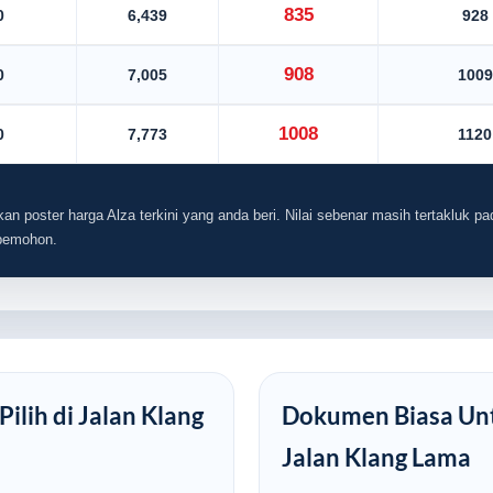
835
0
6,439
928
908
0
7,005
1009
1008
0
7,773
1120
an poster harga Alza terkini yang anda beri. Nilai sebenar masih tertakluk pad
 pemohon.
ilih di Jalan Klang
Dokumen Biasa Unt
Jalan Klang Lama