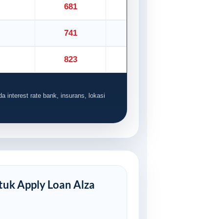
681
757
741
824
823
914
a interest rate bank, insurans, lokasi
uk Apply Loan Alza