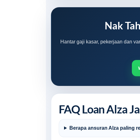
Nak Tah
Hantar gaji kasar, pekerjaan dan v
FAQ Loan Alza Ja
Berapa ansuran Alza paling r