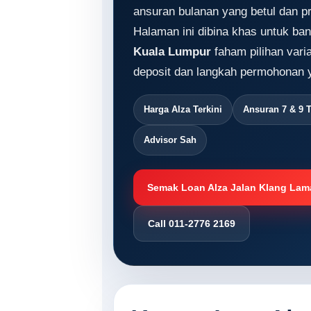
ansuran bulanan yang betul dan 
Halaman ini dibina khas untuk ban
Kuala Lumpur
faham pilihan vari
deposit dan langkah permohonan y
Harga Alza Terkini
Ansuran 7 & 9 
Advisor Sah
Semak Loan Alza Jalan Klang Lam
Call 011-2776 2169