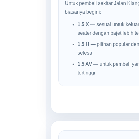
Untuk pembeli sekitar Jalan Klan
biasanya begini:
1.5 X
— sesuai untuk kelua
seater dengan bajet lebih t
1.5 H
— pilihan popular den
selesa
1.5 AV
— untuk pembeli yan
tertinggi