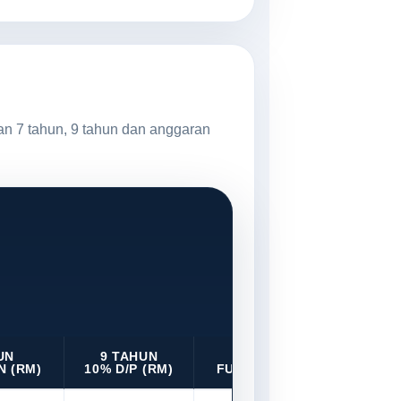
an 7 tahun, 9 tahun dan anggaran
UN
9 TAHUN
9 TAHUN
N (RM)
10% D/P (RM)
FULL LOAN (RM)