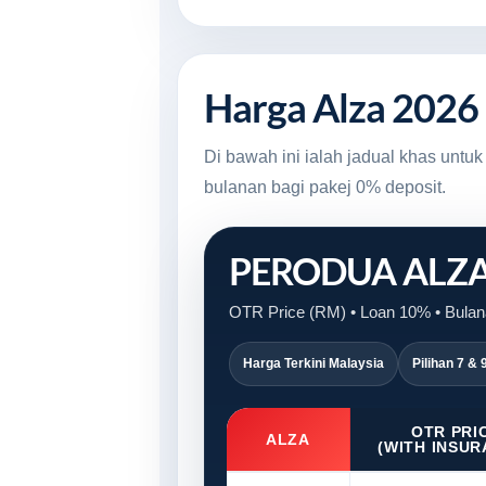
Harga Alza 2026
Di bawah ini ialah jadual khas unt
bulanan bagi pakej 0% deposit.
PERODUA ALZ
OTR Price (RM) • Loan 10% • Bulana
Harga Terkini Malaysia
Pilihan 7 & 
OTR PRI
ALZA
(WITH INSUR