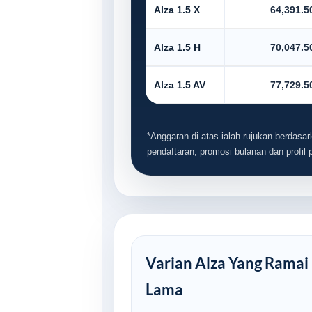
Alza 1.5 X
64,391.5
Alza 1.5 H
70,047.5
Alza 1.5 AV
77,729.5
*Anggaran di atas ialah rujukan berdasark
pendaftaran, promosi bulanan dan profil
Varian Alza Yang Ramai P
Lama