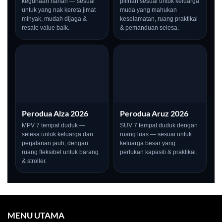
kegunaan harian — sesuai
pilihan sesuai untuk keluarga
untuk yang nak kereta jimat
muda yang mahukan
minyak, mudah dijaga &
keselamatan, ruang praktikal
resale value baik.
& pemanduan selesa.
Perodua Alza 2026
Perodua Aruz 2026
MPV 7 tempat duduk —
SUV 7 tempat duduk dengan
selesa untuk keluarga dan
ruang luas — sesuai untuk
perjalanan jauh, dengan
keluarga besar yang
ruang fleksibel untuk barang
perlukan kapasiti & praktikal.
& stroller.
MENU UTAMA