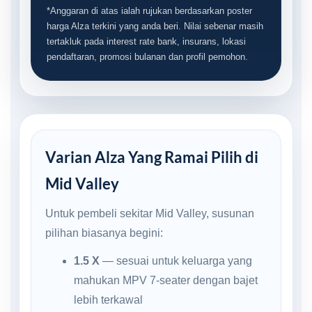
*Anggaran di atas ialah rujukan berdasarkan poster
harga Alza terkini yang anda beri. Nilai sebenar masih
tertakluk pada interest rate bank, insurans, lokasi
pendaftaran, promosi bulanan dan profil pemohon.
Varian Alza Yang Ramai Pilih di
Mid Valley
Untuk pembeli sekitar Mid Valley, susunan
pilihan biasanya begini:
1.5 X
— sesuai untuk keluarga yang
mahukan MPV 7-seater dengan bajet
lebih terkawal