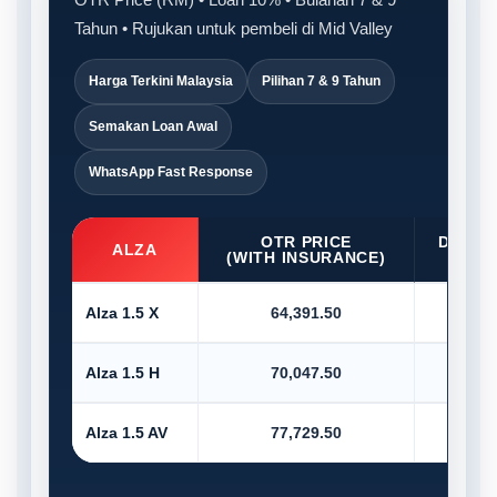
Tahun • Rujukan untuk pembeli di Mid Valley
Harga Terkini Malaysia
Pilihan 7 & 9 Tahun
Semakan Loan Awal
WhatsApp Fast Response
OTR PRICE
D/PAY
ALZA
(WITH INSURANCE)
10
Alza 1.5 X
64,391.50
6,4
Alza 1.5 H
70,047.50
7,0
Alza 1.5 AV
77,729.50
7,7