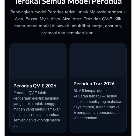
Terokai Semua Model Perodua
Bandingkan model Perodua terkini untuk Malaysia termasuk
Axia, Bezza, Myvi, Ativa, Alza, Aruz, Traz dan QV-E. Klik
mana-mana model di bawah untuk lihat harga, ansuran,
promosi dan semakan loan.
Perodua Traz 2026
Perodua QV-E 2026
SUV 5 tempat duduk
Perodua QV-E ialah
keluaran terbaru — sesuai
kenderaan elektrik nasional
untuk pembeli yang mahukan
yang direka untuk pengguna
gaya moden, ruang praktikal
moden yang mengutamakan
& pengalaman pemanduan
penjimatan kos, pemanduan
lebih premium.
senyap dan teknologi mesra
alam.