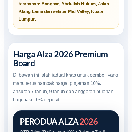
tempahan:
Bangsar
,
Abdullah Hukum
,
Jalan
Klang Lama
dan sekitar
Mid Valley, Kuala
Lumpur
.
Harga Alza 2026 Premium
Board
Di bawah ini ialah jadual khas untuk pembeli yang
mahu terus nampak harga, pinjaman 10%,
ansuran 7 tahun, 9 tahun dan anggaran bulanan
bagi pakej 0% deposit.
PERODUA ALZA
2026
OTR Price (RM) • Loan 10% • Bulanan 7 & 9