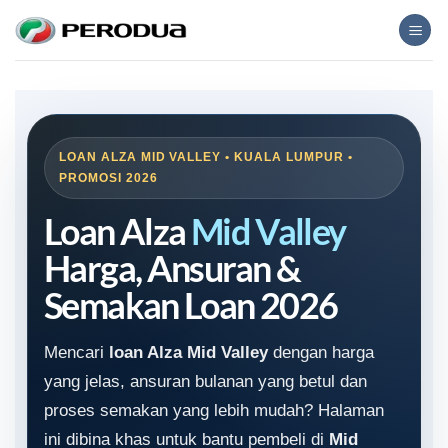
Skip
to
content
LOAN ALZA MID VALLEY • KUALA LUMPUR •
PROMOSI 2026
Loan Alza
Mid Valley
Harga, Ansuran &
Semakan Loan 2026
Mencari
loan Alza Mid Valley
dengan harga
yang jelas, ansuran bulanan yang betul dan
proses semakan yang lebih mudah? Halaman
ini dibina khas untuk bantu pembeli di
Mid