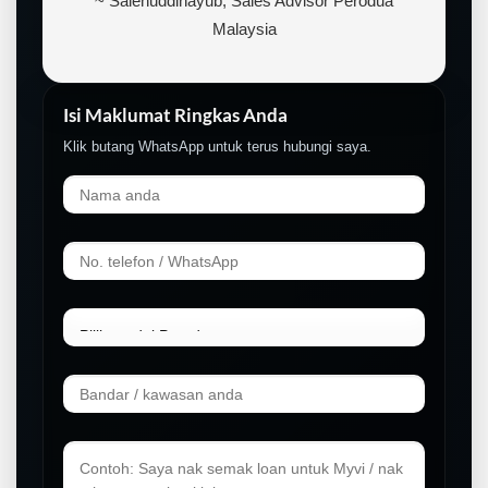
~ Salehuddinayub, Sales Advisor Perodua
Malaysia
Isi Maklumat Ringkas Anda
Klik butang WhatsApp untuk terus hubungi saya.