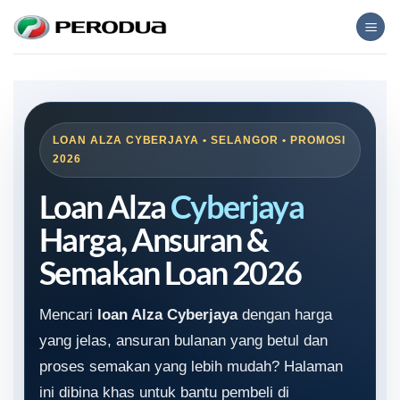
Skip
to
content
LOAN ALZA CYBERJAYA • SELANGOR • PROMOSI
2026
Loan Alza
Cyberjaya
Harga, Ansuran &
Semakan Loan 2026
Mencari
loan Alza Cyberjaya
dengan harga
yang jelas, ansuran bulanan yang betul dan
proses semakan yang lebih mudah? Halaman
ini dibina khas untuk bantu pembeli di