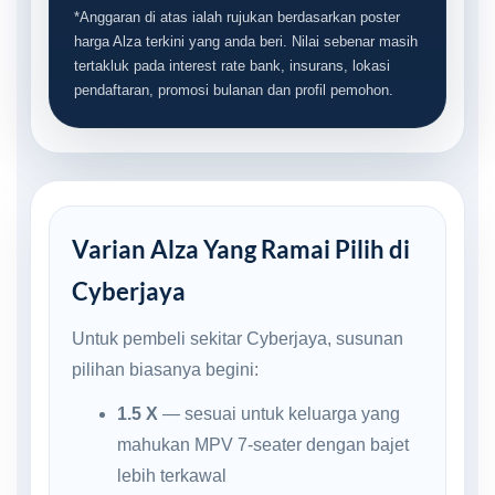
*Anggaran di atas ialah rujukan berdasarkan poster
harga Alza terkini yang anda beri. Nilai sebenar masih
tertakluk pada interest rate bank, insurans, lokasi
pendaftaran, promosi bulanan dan profil pemohon.
Varian Alza Yang Ramai Pilih di
Cyberjaya
Untuk pembeli sekitar Cyberjaya, susunan
pilihan biasanya begini:
1.5 X
— sesuai untuk keluarga yang
mahukan MPV 7-seater dengan bajet
lebih terkawal