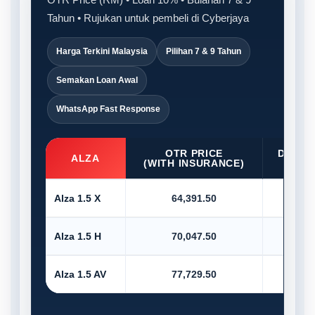
Tahun • Rujukan untuk pembeli di Cyberjaya
Harga Terkini Malaysia
Pilihan 7 & 9 Tahun
Semakan Loan Awal
WhatsApp Fast Response
OTR PRICE
D/PAY
ALZA
(WITH INSURANCE)
10
Alza 1.5 X
64,391.50
6,4
Alza 1.5 H
70,047.50
7,0
Alza 1.5 AV
77,729.50
7,7