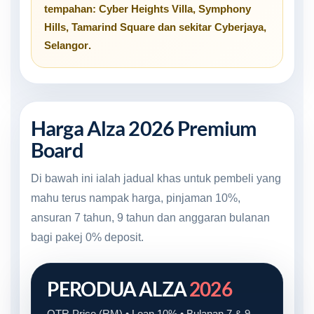
tempahan:
Cyber Heights Villa
,
Symphony
Hills
,
Tamarind Square
dan sekitar
Cyberjaya,
Selangor
.
Harga Alza 2026 Premium
Board
Di bawah ini ialah jadual khas untuk pembeli yang
mahu terus nampak harga, pinjaman 10%,
ansuran 7 tahun, 9 tahun dan anggaran bulanan
bagi pakej 0% deposit.
PERODUA ALZA
2026
OTR Price (RM) • Loan 10% • Bulanan 7 & 9