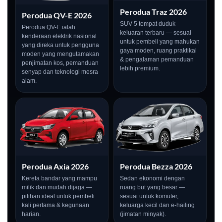
Perodua Traz 2026
Perodua QV-E 2026
SUV 5 tempat duduk
Perodua QV-E ialah
keluaran terbaru — sesuai
kenderaan elektrik nasional
untuk pembeli yang mahukan
yang direka untuk pengguna
gaya moden, ruang praktikal
moden yang mengutamakan
& pengalaman pemanduan
penjimatan kos, pemanduan
lebih premium.
senyap dan teknologi mesra
alam.
Perodua Axia 2026
Perodua Bezza 2026
Kereta bandar yang mampu
Sedan ekonomi dengan
milik dan mudah dijaga —
ruang but yang besar —
pilihan ideal untuk pembeli
sesuai untuk komuter,
kali pertama & kegunaan
keluarga kecil dan e-hailing
harian.
(jimatan minyak).