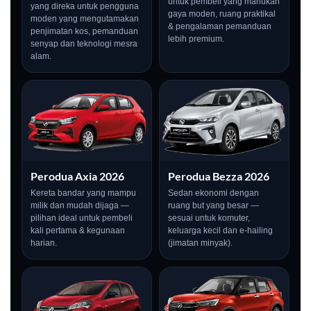
untuk pembeli yang mahukan
yang direka untuk pengguna
gaya moden, ruang praktikal
moden yang mengutamakan
& pengalaman pemanduan
penjimatan kos, pemanduan
lebih premium.
senyap dan teknologi mesra
alam.
Perodua Axia 2026
Perodua Bezza 2026
Kereta bandar yang mampu
Sedan ekonomi dengan
milik dan mudah dijaga —
ruang but yang besar —
pilihan ideal untuk pembeli
sesuai untuk komuter,
kali pertama & kegunaan
keluarga kecil dan e-hailing
harian.
(jimatan minyak).