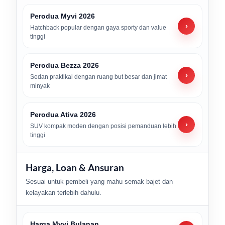
Perodua Myvi 2026
›
Hatchback popular dengan gaya sporty dan value
tinggi
Perodua Bezza 2026
›
Sedan praktikal dengan ruang but besar dan jimat
minyak
Perodua Ativa 2026
›
SUV kompak moden dengan posisi pemanduan lebih
tinggi
Harga, Loan & Ansuran
Sesuai untuk pembeli yang mahu semak bajet dan
kelayakan terlebih dahulu.
Harga Myvi Bulanan