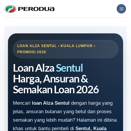
Skip
to
content
LOAN ALZA SENTUL • KUALA LUMPUR •
PROMOSI 2026
Loan Alza
Sentul
Harga, Ansuran &
Semakan Loan 2026
Mencari
loan Alza Sentul
dengan harga yang
jelas, ansuran bulanan yang betul dan proses
semakan yang lebih mudah? Halaman ini dibina
khas untuk bantu pembeli di
Sentul, Kuala