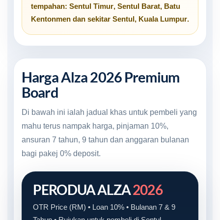
tempahan:
Sentul Timur
,
Sentul Barat
,
Batu
Kentonmen
dan sekitar
Sentul, Kuala Lumpur
.
Harga Alza 2026 Premium
Board
Di bawah ini ialah jadual khas untuk pembeli yang
mahu terus nampak harga, pinjaman 10%,
ansuran 7 tahun, 9 tahun dan anggaran bulanan
bagi pakej 0% deposit.
PERODUA ALZA
2026
OTR Price (RM) • Loan 10% • Bulanan 7 & 9
Tahun • Rujukan untuk pembeli di Sentul