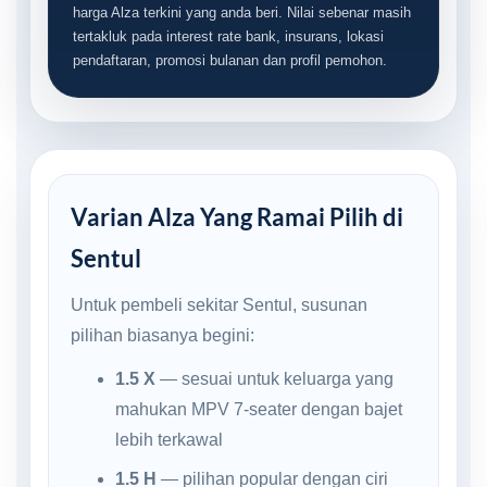
harga Alza terkini yang anda beri. Nilai sebenar masih
tertakluk pada interest rate bank, insurans, lokasi
pendaftaran, promosi bulanan dan profil pemohon.
Varian Alza Yang Ramai Pilih di
Sentul
Untuk pembeli sekitar Sentul, susunan
pilihan biasanya begini:
1.5 X
— sesuai untuk keluarga yang
mahukan MPV 7-seater dengan bajet
lebih terkawal
1.5 H
— pilihan popular dengan ciri