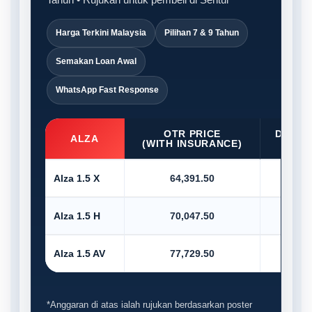
Harga Terkini Malaysia
Pilihan 7 & 9 Tahun
Semakan Loan Awal
WhatsApp Fast Response
OTR PRICE
D/PAY
ALZA
(WITH INSURANCE)
10
Alza 1.5 X
64,391.50
6,4
Alza 1.5 H
70,047.50
7,0
Alza 1.5 AV
77,729.50
7,7
*Anggaran di atas ialah rujukan berdasarkan poster