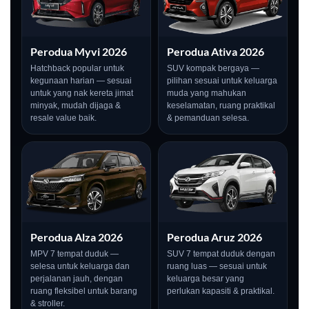
Perodua Myvi 2026
Perodua Ativa 2026
Hatchback popular untuk
SUV kompak bergaya —
kegunaan harian — sesuai
pilihan sesuai untuk keluarga
untuk yang nak kereta jimat
muda yang mahukan
minyak, mudah dijaga &
keselamatan, ruang praktikal
resale value baik.
& pemanduan selesa.
LIVE
Perodua Alza 2026
Perodua Aruz 2026
MPV 7 tempat duduk —
SUV 7 tempat duduk dengan
selesa untuk keluarga dan
ruang luas — sesuai untuk
perjalanan jauh, dengan
keluarga besar yang
ruang fleksibel untuk barang
perlukan kapasiti & praktikal.
& stroller.