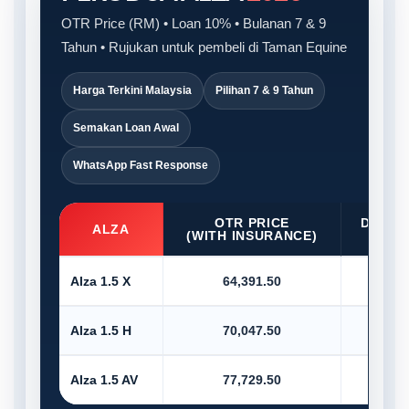
OTR Price (RM) • Loan 10% • Bulanan 7 & 9
Tahun • Rujukan untuk pembeli di Taman Equine
Harga Terkini Malaysia
Pilihan 7 & 9 Tahun
Semakan Loan Awal
WhatsApp Fast Response
OTR PRICE
D/PAY
ALZA
(WITH INSURANCE)
10
Alza 1.5 X
64,391.50
6,4
Alza 1.5 H
70,047.50
7,0
Alza 1.5 AV
77,729.50
7,7