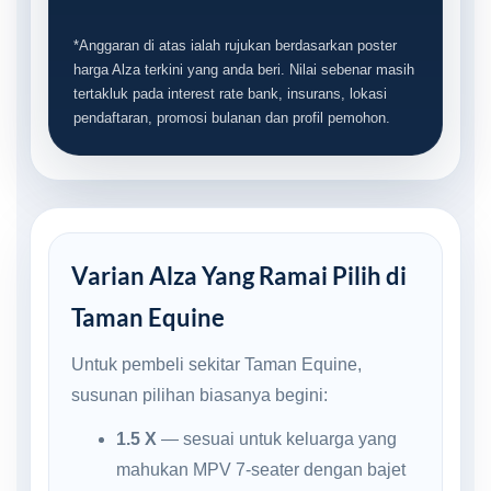
*Anggaran di atas ialah rujukan berdasarkan poster
harga Alza terkini yang anda beri. Nilai sebenar masih
tertakluk pada interest rate bank, insurans, lokasi
pendaftaran, promosi bulanan dan profil pemohon.
Varian Alza Yang Ramai Pilih di
Taman Equine
Untuk pembeli sekitar Taman Equine,
susunan pilihan biasanya begini:
1.5 X
— sesuai untuk keluarga yang
mahukan MPV 7-seater dengan bajet