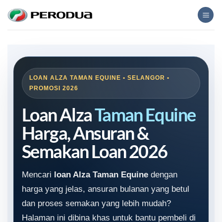
Skip
to
content
LOAN ALZA TAMAN EQUINE • SELANGOR •
PROMOSI 2026
Loan Alza
Taman Equine
Harga, Ansuran &
Semakan Loan 2026
Mencari
loan Alza Taman Equine
dengan
harga yang jelas, ansuran bulanan yang betul
dan proses semakan yang lebih mudah?
Halaman ini dibina khas untuk bantu pembeli di