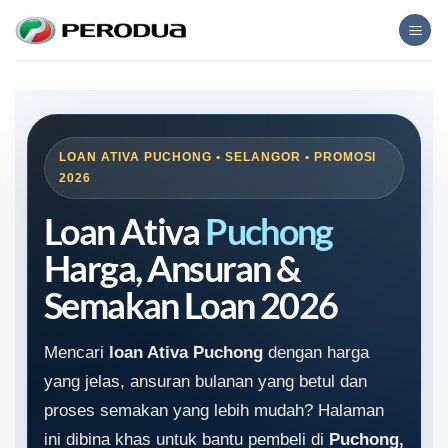
Skip
to
content
LOAN ATIVA PUCHONG • SELANGOR • PROMOSI
2026
Loan Ativa
Puchong
Harga, Ansuran &
Semakan Loan 2026
Mencari
loan Ativa Puchong
dengan harga
yang jelas, ansuran bulanan yang betul dan
proses semakan yang lebih mudah? Halaman
ini dibina khas untuk bantu pembeli di
Puchong,