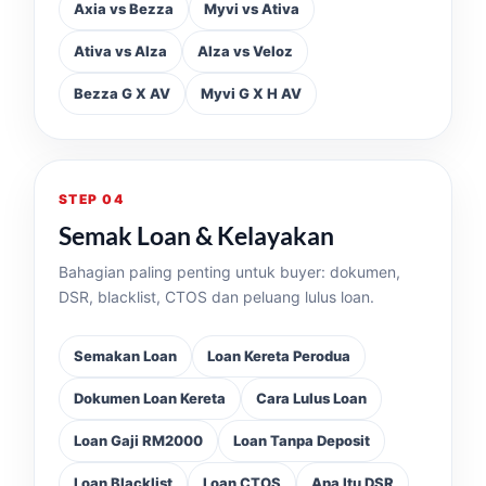
Axia vs Bezza
Myvi vs Ativa
Ativa vs Alza
Alza vs Veloz
Bezza G X AV
Myvi G X H AV
STEP 04
Semak Loan & Kelayakan
Bahagian paling penting untuk buyer: dokumen,
DSR, blacklist, CTOS dan peluang lulus loan.
Semakan Loan
Loan Kereta Perodua
Dokumen Loan Kereta
Cara Lulus Loan
Loan Gaji RM2000
Loan Tanpa Deposit
Loan Blacklist
Loan CTOS
Apa Itu DSR