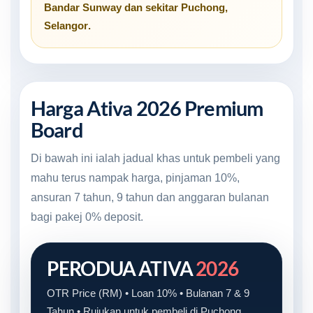
Bandar Sunway
dan sekitar
Puchong,
Selangor
.
Harga Ativa 2026 Premium
Board
Di bawah ini ialah jadual khas untuk pembeli yang
mahu terus nampak harga, pinjaman 10%,
ansuran 7 tahun, 9 tahun dan anggaran bulanan
bagi pakej 0% deposit.
PERODUA ATIVA
2026
OTR Price (RM) • Loan 10% • Bulanan 7 & 9
Tahun • Rujukan untuk pembeli di Puchong