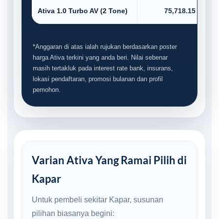
Ativa 1.0 Turbo AV (2 Tone)
75,718.15
*Anggaran di atas ialah rujukan berdasarkan poster
harga Ativa terkini yang anda beri. Nilai sebenar
masih tertakluk pada interest rate bank, insurans,
lokasi pendaftaran, promosi bulanan dan profil
pemohon.
Varian Ativa Yang Ramai Pilih di
Kapar
Untuk pembeli sekitar Kapar, susunan
pilihan biasanya begini: