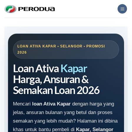
Skip
to
content
LOAN ATIVA KAPAR • SELANGOR • PROMOSI
2026
Loan Ativa
Kapar
Harga, Ansuran &
Semakan Loan 2026
Mencari
loan Ativa Kapar
dengan harga yang
jelas, ansuran bulanan yang betul dan proses
semakan yang lebih mudah? Halaman ini dibina
khas untuk bantu pembeli di
Kapar, Selangor