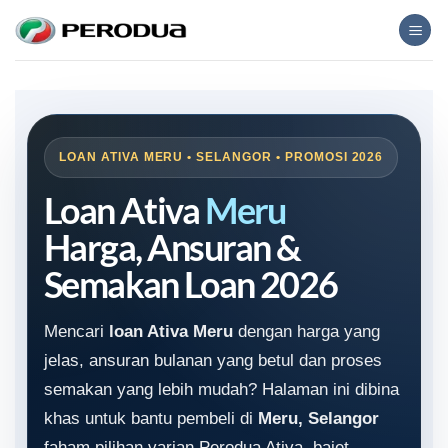
Skip
to
content
LOAN ATIVA MERU • SELANGOR • PROMOSI 2026
Loan Ativa
Meru
Harga, Ansuran &
Semakan Loan 2026
Mencari
loan Ativa Meru
dengan harga yang
jelas, ansuran bulanan yang betul dan proses
semakan yang lebih mudah? Halaman ini dibina
khas untuk bantu pembeli di
Meru, Selangor
faham pilihan varian Perodua Ativa, bajet