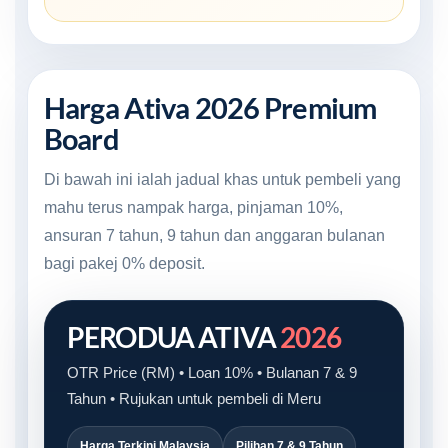
Harga Ativa 2026 Premium
Board
Di bawah ini ialah jadual khas untuk pembeli yang
mahu terus nampak harga, pinjaman 10%,
ansuran 7 tahun, 9 tahun dan anggaran bulanan
bagi pakej 0% deposit.
PERODUA ATIVA
2026
OTR Price (RM) • Loan 10% • Bulanan 7 & 9
Tahun • Rujukan untuk pembeli di Meru
Harga Terkini Malaysia
Pilihan 7 & 9 Tahun