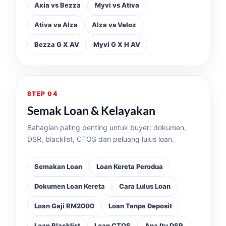
Axia vs Bezza
Myvi vs Ativa
Ativa vs Alza
Alza vs Veloz
Bezza G X AV
Myvi G X H AV
STEP 04
Semak Loan & Kelayakan
Bahagian paling penting untuk buyer: dokumen,
DSR, blacklist, CTOS dan peluang lulus loan.
Semakan Loan
Loan Kereta Perodua
Dokumen Loan Kereta
Cara Lulus Loan
Loan Gaji RM2000
Loan Tanpa Deposit
Loan Blacklist
Loan CTOS
Apa Itu DSR