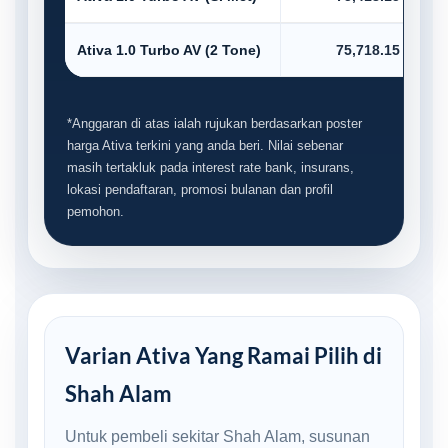
Ativa 1.0 Turbo AV (2 Tone)
75,718.15
*Anggaran di atas ialah rujukan berdasarkan poster
harga Ativa terkini yang anda beri. Nilai sebenar
masih tertakluk pada interest rate bank, insurans,
lokasi pendaftaran, promosi bulanan dan profil
pemohon.
Varian Ativa Yang Ramai Pilih di
Shah Alam
Untuk pembeli sekitar Shah Alam, susunan