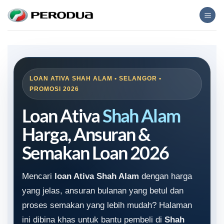
Skip
to
content
LOAN ATIVA SHAH ALAM • SELANGOR •
PROMOSI 2026
Loan Ativa
Shah Alam
Harga, Ansuran &
Semakan Loan 2026
Mencari
loan Ativa Shah Alam
dengan harga
yang jelas, ansuran bulanan yang betul dan
proses semakan yang lebih mudah? Halaman
ini dibina khas untuk bantu pembeli di
Shah