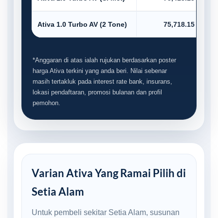
Ativa 1.0 Turbo AV (2 Tone)
75,718.15
*Anggaran di atas ialah rujukan berdasarkan poster
harga Ativa terkini yang anda beri. Nilai sebenar
masih tertakluk pada interest rate bank, insurans,
lokasi pendaftaran, promosi bulanan dan profil
pemohon.
Varian Ativa Yang Ramai Pilih di
Setia Alam
Untuk pembeli sekitar Setia Alam, susunan