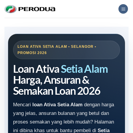
Skip
to
content
LOAN ATIVA SETIA ALAM • SELANGOR •
PROMOSI 2026
Loan Ativa
Setia Alam
Harga, Ansuran &
Semakan Loan 2026
Mencari
loan Ativa Setia Alam
dengan harga
yang jelas, ansuran bulanan yang betul dan
proses semakan yang lebih mudah? Halaman
ini dibina khas untuk bantu pembeli di
Setia