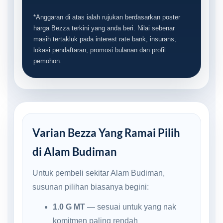
*Anggaran di atas ialah rujukan berdasarkan poster
harga Bezza terkini yang anda beri. Nilai sebenar
masih tertakluk pada interest rate bank, insurans,
lokasi pendaftaran, promosi bulanan dan profil
pemohon.
Varian Bezza Yang Ramai Pilih
di Alam Budiman
Untuk pembeli sekitar Alam Budiman,
susunan pilihan biasanya begini:
1.0 G MT
— sesuai untuk yang nak
komitmen paling rendah