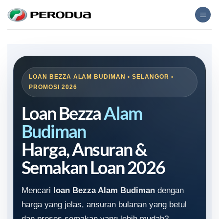
Skip
to
content
LOAN BEZZA ALAM BUDIMAN • SELANGOR •
PROMOSI 2026
Loan Bezza
Alam
Budiman
Harga, Ansuran &
Semakan Loan 2026
Mencari
loan Bezza Alam Budiman
dengan
harga yang jelas, ansuran bulanan yang betul
dan proses semakan yang lebih mudah?