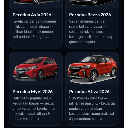
Perodua Axia 2026
Perodua Bezza 2026
Kereta bandar yang mampu
Sedan ekonomi dengan
milik dan mudah dijaga —
ruang but yang besar —
pilihan ideal untuk pembeli
sesuai untuk komuter,
kali pertama & kegunaan
keluarga kecil dan e-hailing
harian.
(jimatan minyak).
Perodua Myvi 2026
Perodua Ativa 2026
LIVE
Hatchback popular untuk
SUV kompak bergaya —
kegunaan harian — sesuai
pilihan sesuai untuk keluarga
untuk yang nak kereta jimat
muda yang mahukan
minyak, mudah dijaga &
keselamatan, ruang praktikal
resale value baik.
& pemanduan selesa.