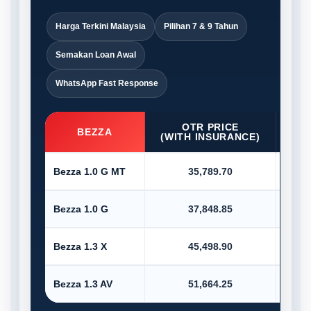
Harga Terkini Malaysia
Pilihan 7 & 9 Tahun
Semakan Loan Awal
WhatsApp Fast Response
OTR PRICE
D/P
BEZZA
(WITH INSURANCE)
Bezza 1.0 G MT
35,789.70
Bezza 1.0 G
37,848.85
Bezza 1.3 X
45,498.90
Bezza 1.3 AV
51,664.25