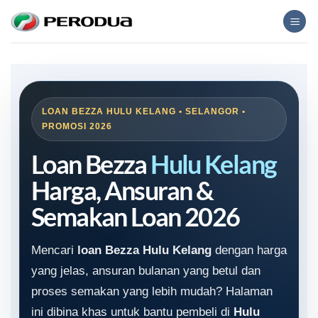
Skip
to
content
LOAN BEZZA HULU KELANG • SELANGOR •
PROMOSI 2026
Loan Bezza
Hulu Kelang
Harga, Ansuran &
Semakan Loan 2026
Mencari
loan Bezza Hulu Kelang
dengan harga
yang jelas, ansuran bulanan yang betul dan
proses semakan yang lebih mudah? Halaman
ini dibina khas untuk bantu pembeli di
Hulu