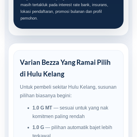
masih tertakluk pada interest rate bank, insurans,
lokasi pendaftaran, promosi bulanan dan profil
pemohon.
Varian Bezza Yang Ramai Pilih
di Hulu Kelang
Untuk pembeli sekitar Hulu Kelang, susunan
pilihan biasanya begini:
1.0 G MT
— sesuai untuk yang nak
komitmen paling rendah
1.0 G
— pilihan automatik bajet lebih
terkawal