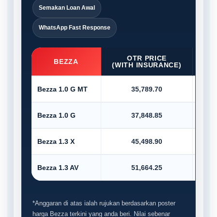
Semakan Loan Awal
WhatsApp Fast Response
OTR PRICE
D/P
BEZZA
(WITH INSURANCE)
Bezza 1.0 G MT
35,789.70
Bezza 1.0 G
37,848.85
Bezza 1.3 X
45,498.90
Bezza 1.3 AV
51,664.25
*Anggaran di atas ialah rujukan berdasarkan poster
harga Bezza terkini yang anda beri. Nilai sebenar