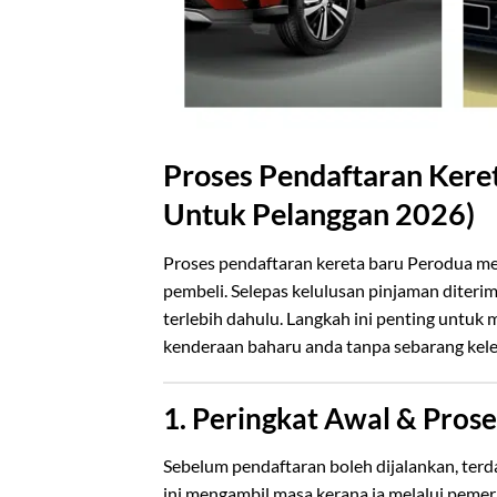
Proses Pendaftaran Kere
Untuk Pelanggan 2026)
Proses pendaftaran kereta baru Perodua mel
pembeli. Selepas kelulusan pinjaman diteri
terlebih dahulu. Langkah ini penting untu
kenderaan baharu anda tanpa sebarang kel
1. Peringkat Awal & Pros
Sebelum pendaftaran boleh dijalankan, terd
ini mengambil masa kerana ia melalui pemer