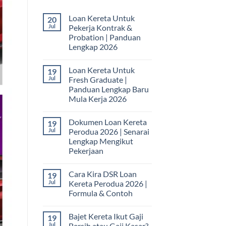
Loan Kereta Untuk
20
Jul
Pekerja Kontrak &
Probation | Panduan
Lengkap 2026
No
Comments
Loan Kereta Untuk
19
on
Loan
Jul
Fresh Graduate |
Kereta
Panduan Lengkap Baru
Untuk
Pekerja
Mula Kerja 2026
Kontrak
&
No
Probation
Comments
Dokumen Loan Kereta
19
on
|
Loan
Panduan
Jul
Perodua 2026 | Senarai
Kereta
Lengkap
Lengkap Mengikut
Untuk
2026
Fresh
Pekerjaan
Graduate
|
No
Panduan
Comments
Cara Kira DSR Loan
19
on
Lengkap
Dokumen
Baru
Jul
Kereta Perodua 2026 |
Loan
Mula
Formula & Contoh
Kereta
Kerja
Perodua
2026
No
2026
Comments
|
Bajet Kereta Ikut Gaji
19
on
Senarai
Cara
Jul
Bersih atau Gaji Kasar?