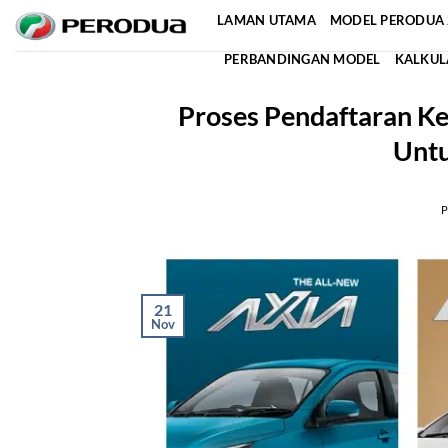
Skip
LAMAN UTAMA
MODEL PERODUA 
to
PERBANDINGAN MODEL
KALKUL
content
Proses Pendaftaran K
Untu
21
Nov