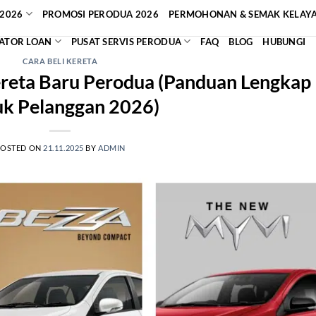
2026
PROMOSI PERODUA 2026
PERMOHONAN & SEMAK KELAY
ATOR LOAN
PUSAT SERVIS PERODUA
FAQ
BLOG
HUBUNGI
CARA BELI KERETA
ereta Baru Perodua (Panduan Lengkap
k Pelanggan 2026)
POSTED ON
21.11.2025
BY
ADMIN