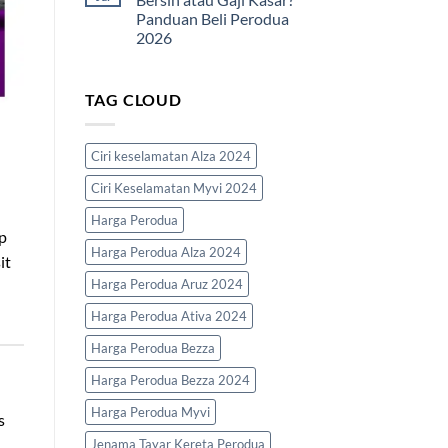
Lengkap
Kira
Mengikut
Panduan Beli Perodua
DSR
Pekerjaan
Loan
2026
Kereta
Perodua
No
2026
Comments
on
|
TAG CLOUD
Bajet
Formula
Kereta
&
Ikut
Contoh
Gaji
Bersih
Ciri keselamatan Alza 2024
atau
Gaji
Ciri Keselamatan Myvi 2024
Kasar?
Panduan
Beli
Harga Perodua
Perodua
p
2026
Harga Perodua Alza 2024
it
Harga Perodua Aruz 2024
Harga Perodua Ativa 2024
Harga Perodua Bezza
Harga Perodua Bezza 2024
Harga Perodua Myvi
s
Jenama Tayar Kereta Perodua