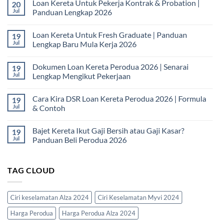
Loan Kereta Untuk Pekerja Kontrak & Probation |
20
Jul
Panduan Lengkap 2026
No
Comments
Loan Kereta Untuk Fresh Graduate | Panduan
19
on
Loan
Jul
Lengkap Baru Mula Kerja 2026
Kereta
Untuk
No
Pekerja
Comments
Dokumen Loan Kereta Perodua 2026 | Senarai
19
Kontrak
on
&
Loan
Jul
Lengkap Mengikut Pekerjaan
Probation
Kereta
|
Untuk
No
Panduan
Fresh
Comments
Cara Kira DSR Loan Kereta Perodua 2026 | Formula
19
Lengkap
Graduate
on
2026
|
Dokumen
Jul
& Contoh
Panduan
Loan
Lengkap
Kereta
No
Baru
Perodua
Comments
Bajet Kereta Ikut Gaji Bersih atau Gaji Kasar?
19
Mula
2026
on
Kerja
|
Cara
Jul
Panduan Beli Perodua 2026
2026
Senarai
Kira
Lengkap
DSR
No
Mengikut
Loan
Comments
Pekerjaan
Kereta
on
TAG CLOUD
Perodua
Bajet
2026
Kereta
|
Ikut
Formula
Gaji
&
Bersih
Ciri keselamatan Alza 2024
Ciri Keselamatan Myvi 2024
Contoh
atau
Gaji
Harga Perodua
Harga Perodua Alza 2024
Kasar?
Panduan