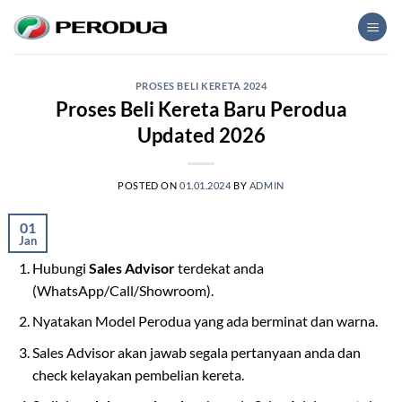
Skip
to
content
PROSES BELI KERETA 2024
Proses Beli Kereta Baru Perodua
Updated 2026
POSTED ON
01.01.2024
BY
ADMIN
01
Jan
Hubungi
Sales Advisor
terdekat anda
(WhatsApp/Call/Showroom).
Nyatakan Model Perodua yang ada berminat dan warna.
Sales Advisor akan jawab segala pertanyaan anda dan
check kelayakan pembelian kereta.