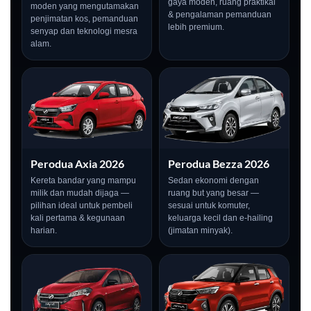
gaya moden, ruang praktikal
moden yang mengutamakan
& pengalaman pemanduan
penjimatan kos, pemanduan
lebih premium.
senyap dan teknologi mesra
alam.
Perodua Axia 2026
Perodua Bezza 2026
Kereta bandar yang mampu
Sedan ekonomi dengan
milik dan mudah dijaga —
ruang but yang besar —
pilihan ideal untuk pembeli
sesuai untuk komuter,
kali pertama & kegunaan
keluarga kecil dan e-hailing
harian.
(jimatan minyak).