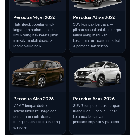
Perodua Myvi 2026
Perodua Ativa 2026
Hatchback popular untuk
SUV kompak bergaya —
kegunaan harian — sesuai
pilihan sesuai untuk keluarga
untuk yang nak kereta jimat
muda yang mahukan
minyak, mudah dijaga &
keselamatan, ruang praktikal
resale value baik.
& pemanduan selesa.
LIVE
Perodua Alza 2026
Perodua Aruz 2026
MPV 7 tempat duduk —
SUV 7 tempat duduk dengan
selesa untuk keluarga dan
ruang luas — sesuai untuk
perjalanan jauh, dengan
keluarga besar yang
ruang fleksibel untuk barang
perlukan kapasiti & praktikal.
& stroller.