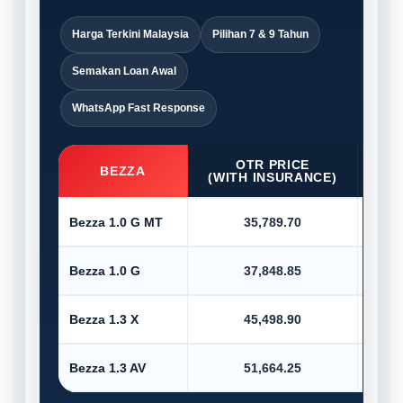
Harga Terkini Malaysia
Pilihan 7 & 9 Tahun
Semakan Loan Awal
WhatsApp Fast Response
OTR PRICE
D/P
BEZZA
(WITH INSURANCE)
Bezza 1.0 G MT
35,789.70
Bezza 1.0 G
37,848.85
Bezza 1.3 X
45,498.90
Bezza 1.3 AV
51,664.25