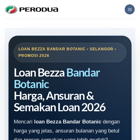
Skip
to
content
LOAN BEZZA BANDAR BOTANIC • SELANGOR •
PROMOSI 2026
Loan Bezza
Bandar
Botanic
Harga, Ansuran &
Semakan Loan 2026
Mencari
loan Bezza Bandar Botanic
dengan
harga yang jelas, ansuran bulanan yang betul
dan proses semakan yang lebih mudah?