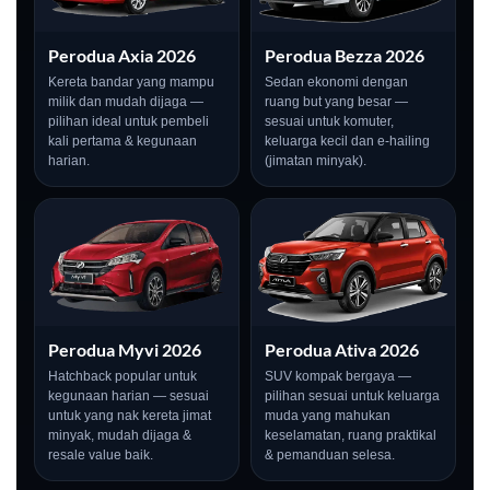
Perodua Axia 2026
Perodua Bezza 2026
Kereta bandar yang mampu
Sedan ekonomi dengan
milik dan mudah dijaga —
ruang but yang besar —
pilihan ideal untuk pembeli
sesuai untuk komuter,
kali pertama & kegunaan
keluarga kecil dan e-hailing
harian.
(jimatan minyak).
Perodua Myvi 2026
Perodua Ativa 2026
LIVE
Hatchback popular untuk
SUV kompak bergaya —
kegunaan harian — sesuai
pilihan sesuai untuk keluarga
untuk yang nak kereta jimat
muda yang mahukan
minyak, mudah dijaga &
keselamatan, ruang praktikal
resale value baik.
& pemanduan selesa.