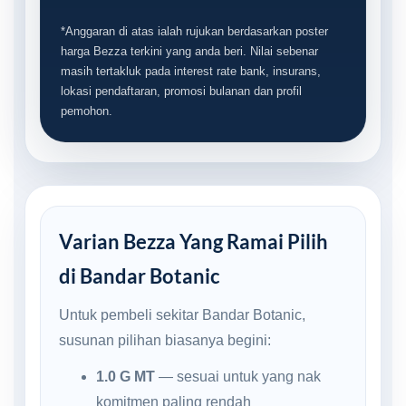
*Anggaran di atas ialah rujukan berdasarkan poster
harga Bezza terkini yang anda beri. Nilai sebenar
masih tertakluk pada interest rate bank, insurans,
lokasi pendaftaran, promosi bulanan dan profil
pemohon.
Varian Bezza Yang Ramai Pilih
di Bandar Botanic
Untuk pembeli sekitar Bandar Botanic,
susunan pilihan biasanya begini:
1.0 G MT
— sesuai untuk yang nak
komitmen paling rendah