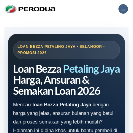
Skip
to
content
LOAN BEZZA PETALING JAYA • SELANGOR •
PROMOSI 2026
Loan Bezza
Petaling Jaya
Harga, Ansuran &
Semakan Loan 2026
Mencari
loan Bezza Petaling Jaya
dengan
harga yang jelas, ansuran bulanan yang betul
dan proses semakan yang lebih mudah?
Halaman ini dibina khas untuk bantu pembeli di