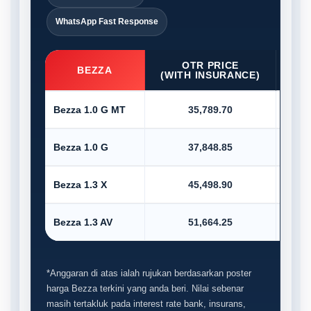
WhatsApp Fast Response
OTR PRICE
D/P
BEZZA
(WITH INSURANCE)
Bezza 1.0 G MT
35,789.70
Bezza 1.0 G
37,848.85
Bezza 1.3 X
45,498.90
Bezza 1.3 AV
51,664.25
*Anggaran di atas ialah rujukan berdasarkan poster
harga Bezza terkini yang anda beri. Nilai sebenar
masih tertakluk pada interest rate bank, insurans,