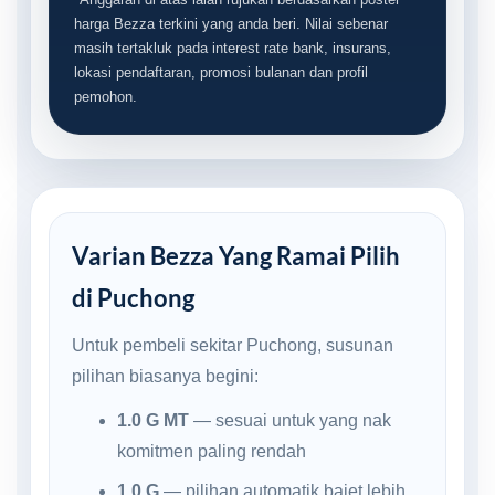
harga Bezza terkini yang anda beri. Nilai sebenar
masih tertakluk pada interest rate bank, insurans,
lokasi pendaftaran, promosi bulanan dan profil
pemohon.
Varian Bezza Yang Ramai Pilih
di Puchong
Untuk pembeli sekitar Puchong, susunan
pilihan biasanya begini:
1.0 G MT
— sesuai untuk yang nak
komitmen paling rendah
1.0 G
— pilihan automatik bajet lebih