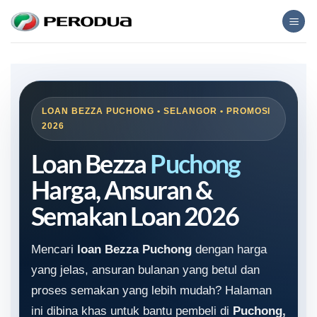
Skip
to
content
LOAN BEZZA PUCHONG • SELANGOR • PROMOSI
2026
Loan Bezza
Puchong
Harga, Ansuran &
Semakan Loan 2026
Mencari
loan Bezza Puchong
dengan harga
yang jelas, ansuran bulanan yang betul dan
proses semakan yang lebih mudah? Halaman
ini dibina khas untuk bantu pembeli di
Puchong,