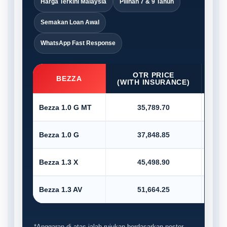
Harga Terkini Malaysia
Pilihan 7 & 9 Tahun
Semakan Loan Awal
WhatsApp Fast Response
OTR PRICE
D/P
BEZZA
(WITH INSURANCE)
Bezza 1.0 G MT
35,789.70
Bezza 1.0 G
37,848.85
Bezza 1.3 X
45,498.90
Bezza 1.3 AV
51,664.25
*Anggaran di atas ialah rujukan berdasarkan poster