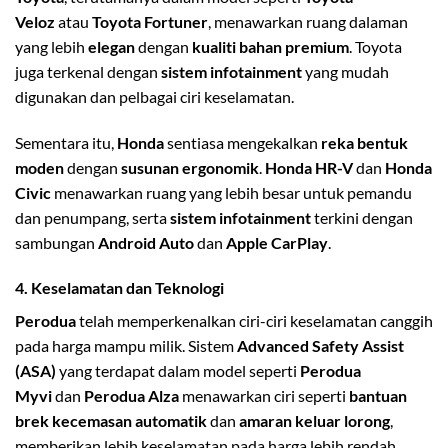
Veloz
atau
Toyota Fortuner
, menawarkan ruang dalaman
yang lebih
elegan
dengan
kualiti bahan premium
. Toyota
juga terkenal dengan
sistem infotainment
yang mudah
digunakan dan pelbagai ciri keselamatan.
Sementara itu,
Honda
sentiasa mengekalkan
reka bentuk
moden
dengan
susunan ergonomik
.
Honda HR-V
dan
Honda
Civic
menawarkan ruang yang lebih besar untuk pemandu
dan penumpang, serta
sistem infotainment
terkini dengan
sambungan
Android Auto
dan
Apple CarPlay
.
4.
Keselamatan dan Teknologi
Perodua
telah memperkenalkan ciri-ciri keselamatan canggih
pada harga mampu milik. Sistem
Advanced Safety Assist
(ASA)
yang terdapat dalam model seperti
Perodua
Myvi
dan
Perodua Alza
menawarkan ciri seperti
bantuan
brek kecemasan automatik
dan
amaran keluar lorong
,
memberikan lebih keselamatan pada harga lebih rendah.