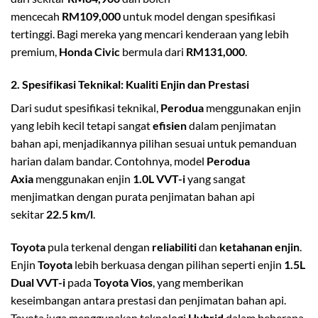
mencecah
RM109,000
untuk model dengan spesifikasi
tertinggi. Bagi mereka yang mencari kenderaan yang lebih
premium,
Honda Civic
bermula dari
RM131,000
.
2.
Spesifikasi Teknikal: Kualiti Enjin dan Prestasi
Dari sudut spesifikasi teknikal,
Perodua
menggunakan enjin
yang lebih kecil tetapi sangat
efisien
dalam penjimatan
bahan api, menjadikannya pilihan sesuai untuk pemanduan
harian dalam bandar. Contohnya, model
Perodua
Axia
menggunakan enjin
1.0L VVT-i
yang sangat
menjimatkan dengan purata penjimatan bahan api
sekitar
22.5 km/l
.
Toyota
pula terkenal dengan
reliabiliti
dan
ketahanan enjin
.
Enjin
Toyota
lebih berkuasa dengan pilihan seperti enjin
1.5L
Dual VVT-i
pada
Toyota Vios
, yang memberikan
keseimbangan antara prestasi dan penjimatan bahan api.
Toyota juga menggunakan teknologi
Hybrid
dalam beberapa