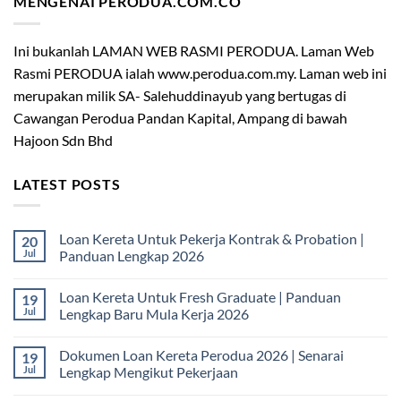
MENGENAI PERODUA.COM.CO
Ini bukanlah LAMAN WEB RASMI PERODUA. Laman Web
Rasmi PERODUA ialah www.perodua.com.my. Laman web ini
merupakan milik SA- Salehuddinayub yang bertugas di
Cawangan Perodua Pandan Kapital, Ampang di bawah
Hajoon Sdn Bhd
LATEST POSTS
Loan Kereta Untuk Pekerja Kontrak & Probation |
20
Jul
Panduan Lengkap 2026
No
Comments
Loan Kereta Untuk Fresh Graduate | Panduan
19
on
Loan
Jul
Lengkap Baru Mula Kerja 2026
Kereta
Untuk
No
Pekerja
Comments
Dokumen Loan Kereta Perodua 2026 | Senarai
19
Kontrak
on
&
Loan
Jul
Lengkap Mengikut Pekerjaan
Probation
Kereta
|
Untuk
No