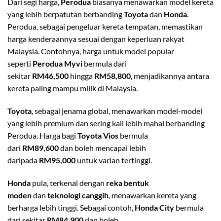
Dari segi harga,
Perodua
biasanya menawarkan model kereta
yang lebih berpatutan berbanding
Toyota
dan
Honda
.
Perodua, sebagai pengeluar kereta tempatan, memastikan
harga kenderaannya sesuai dengan keperluan rakyat
Malaysia. Contohnya, harga untuk model popular
seperti
Perodua Myvi
bermula dari
sekitar
RM46,500
hingga
RM58,800
, menjadikannya antara
kereta paling mampu milik di Malaysia.
Toyota
, sebagai jenama global, menawarkan model-model
yang lebih premium dan sering kali lebih mahal berbanding
Perodua. Harga bagi
Toyota Vios
bermula
dari
RM89,600
dan boleh mencapai lebih
daripada
RM95,000
untuk varian tertinggi.
Honda
pula, terkenal dengan
reka bentuk
moden
dan
teknologi canggih
, menawarkan kereta yang
berharga lebih tinggi. Sebagai contoh,
Honda City
bermula
dari sekitar
RM84,900
dan boleh