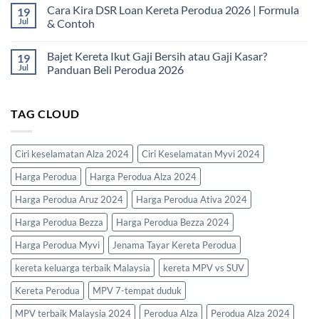
Panduan
Fresh
Comments
Cara Kira DSR Loan Kereta Perodua 2026 | Formula
19
Lengkap
Graduate
on
2026
|
Dokumen
Jul
& Contoh
Panduan
Loan
Lengkap
Kereta
No
Baru
Perodua
Comments
Bajet Kereta Ikut Gaji Bersih atau Gaji Kasar?
19
Mula
2026
on
Kerja
|
Cara
Jul
Panduan Beli Perodua 2026
2026
Senarai
Kira
Lengkap
DSR
No
Mengikut
Loan
Comments
Pekerjaan
Kereta
on
TAG CLOUD
Perodua
Bajet
2026
Kereta
|
Ikut
Formula
Gaji
&
Bersih
Ciri keselamatan Alza 2024
Ciri Keselamatan Myvi 2024
Contoh
atau
Gaji
Harga Perodua
Harga Perodua Alza 2024
Kasar?
Panduan
Beli
Harga Perodua Aruz 2024
Harga Perodua Ativa 2024
Perodua
2026
Harga Perodua Bezza
Harga Perodua Bezza 2024
Harga Perodua Myvi
Jenama Tayar Kereta Perodua
kereta keluarga terbaik Malaysia
kereta MPV vs SUV
Kereta Perodua
MPV 7-tempat duduk
MPV terbaik Malaysia 2024
Perodua Alza
Perodua Alza 2024