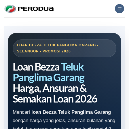
Skip
to
content
LOAN BEZZA TELUK PANGLIMA GARANG •
SELANGOR • PROMOSI 2026
Loan Bezza
Teluk
Panglima Garang
Harga, Ansuran &
Semakan Loan 2026
Mencari
loan Bezza Teluk Panglima Garang
dengan harga yang jelas, ansuran bulanan yang
betul dan proses semakan yang lebih mudah?