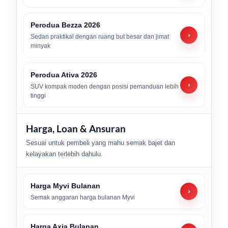
Perodua Bezza 2026
›
Sedan praktikal dengan ruang but besar dan jimat
minyak
Perodua Ativa 2026
›
SUV kompak moden dengan posisi pemanduan lebih
tinggi
Harga, Loan & Ansuran
Sesuai untuk pembeli yang mahu semak bajet dan
kelayakan terlebih dahulu.
Harga Myvi Bulanan
›
Semak anggaran harga bulanan Myvi
Harga Axia Bulanan