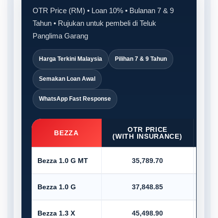
OTR Price (RM) • Loan 10% • Bulanan 7 & 9
Tahun • Rujukan untuk pembeli di Teluk
Panglima Garang
Harga Terkini Malaysia
Pilihan 7 & 9 Tahun
Semakan Loan Awal
WhatsApp Fast Response
OTR PRICE
D/P
BEZZA
(WITH INSURANCE)
Bezza 1.0 G MT
35,789.70
Bezza 1.0 G
37,848.85
Bezza 1.3 X
45,498.90